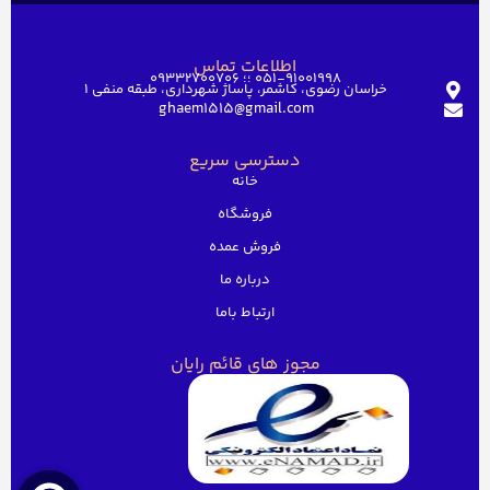
اطلاعات تماس
051-91001998 ؛؛ 09332700706
خراسان رضوی، کاشمر، پاساژ شهرداری، طبقه منفی ۱
ghaem1515@gmail.com
دسترسی سریع
خانه
فروشگاه
فروش عمده
درباره ما
ارتباط باما
مجوز های قائم رایان