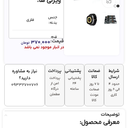
ویژگی ها:
بزرگنمایی تصویر
جنس
فلزی
بدنه:
فرم
قیمت:
۳۷۰,۰۰۰
صفحه
مستطیل
تومان
در انبار موجود نمی باشد
نمایش:
ظرفیت
200 میلی
باتری:
آمپر ساعت
شرایط
ضمانت
پشتیبانی
پرداخت
نیاز به مشاوره
ارسال
کالا
دارید؟
پشتیبانی
پرداخت
۲۴
امن از
حدود 4
تا ۷ روز
09332700706
ساعته
درگاه
الی 6 روز
ضمانت
مطمئن
کاری
عودت
کالا
توضیحات
معرفی محصول: