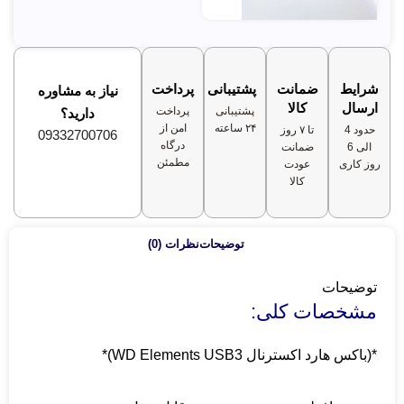
شرایط
ضمانت
پشتیبانی
پرداخت
نیاز به مشاوره
ارسال
کالا
پشتیبانی
پرداخت
دارید؟
۲۴ ساعته
امن از
حدود 4
تا ۷ روز
09332700706
درگاه
الی 6
ضمانت
مطمئن
روز کاری
عودت
کالا
توضیحات
نظرات (0)
توضیحات
مشخصات کلی:
*(باکس هارد اکسترنال WD Elements USB3)*