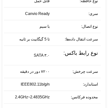
نوع حافظه:
قابل حمل
سری:
Canvio Ready
نوع اتصال:
با سیم
سرعت انتقال داده‌ها:
تا 5 گیگابیت بر ثانیه
نوع رابط باکس:
SATA ۳.۰
سرعت چرخش:
۷۲۰۰ دور در دقیقه
استاندارد:
IEEE802.11b/g/n
محدوده فرکانس:
2.4GHz~2.4835GHz