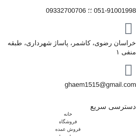
051-91001998 ؛؛ 09332700706
خراسان رضوی، کاشمر، پاساژ شهرداری، طبقه
منفی ۱
ghaem1515@gmail.com
دسترسی سریع
خانه
فروشگاه
فروش عمده