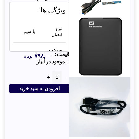
ویژگی ها:
نوع
با سیم
اتصال:
سرعت
قیمت:
۷۹۸,۰۰۰
انتقال
تومان
تا 5
موجود در انبار
داده‌ها (با
گیگابیت بر
رابط
ثانیه
USB
3.0):
افزودن به سبد خرید
جنس
پلاستیک
باکس:
فشرده