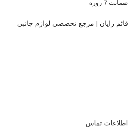
ضمانت 7 روزه
قائم رایان | مرجع تخصصی لوازم جانبی
قائم رایان
با تکیه بر بیش از دو دهه تجربه در حوزه موبایل، سیستم‌های
کامپیوتری و لوازم جانبی، فعالیت خود را با هدف ارائه محصولات
باکیفیت و قابل اعتماد آغاز کرده است. ما با شناخت دقیق نیاز بازار و
همراهی برندهای معتبر، تلاش می‌کنیم راهکارهایی کاربردی و به‌روز
متناسب با شرایط فعلی تکنولوژی ارائه دهیم تا پاسخگوی نیاز کاربران
در سطوح مختلف باشیم. تمرکز قائم رایان بر تنوع کالا، اصالت
محصولات و قیمت‌گذاری منصفانه باعث شده است مشتریان بتوانند با
اطمینان کامل انتخاب کنند و تجربه‌ای مطمئن از خرید تجهیزات
دیجیتال داشته باشند. امروز این مجموعه با پشتوانه تیمی متخصص و
متعهد، در مسیر توسعه خدمات خود گام برمی‌دارد و می‌کوشد با
ارتقای مستمر کیفیت، سهم مؤثری در تأمین نیاز جامعه و رشد فرهنگ
استفاده صحیح از فناوری‌های نوین ایفا کند.
اطلاعات تماس