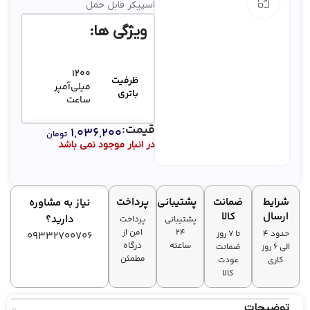
بزرگنمایی تصویر
اسپیکر قابل حمل
ویژگی ها:
1200
ظرفیت
میلی‌آمپر
باتری
ساعت
قیمت:
۱,۰۳۶,۲۰۰
تومان
توان
10 وات
در انبار موجود نمی باشد
خروجی
قابلیت
AUX، USB
شرایط
ضمانت
پشتیبانی
پرداخت
نیاز به مشاوره
اتصال
ارسال
کالا
دارید؟
پشتیبانی
پرداخت
۲۴
امن از
حدود 4
تا ۷ روز
09332700706
ساعته
درگاه
الی 6 روز
ضمانت
مطمئن
کاری
عودت
کالا
توضیحات