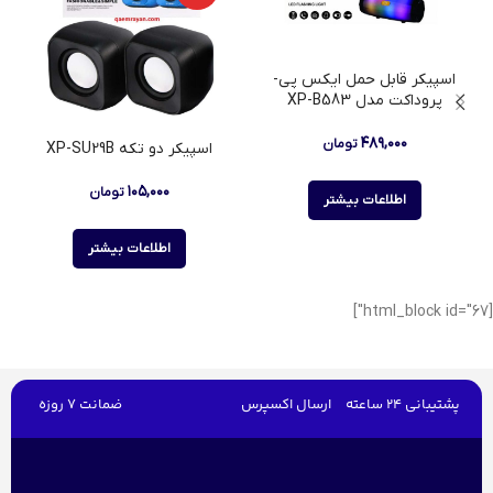
اسپیکر قابل حمل ایکس پی-
پروداکت مدل XP-B583
۴۸۹,۰۰۰
تومان
اسپیکر دو تکه XP-SU29B
۱۰۵,۰۰۰
تومان
اطلاعات بیشتر
اطلاعات بیشتر
[html_block id="67"]
پشتیبانی 24 ساعته
ارسال اکسپرس
ضمانت 7 روزه