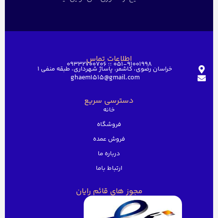
اطلاعات تماس
051-91001998 ؛؛ 09332700706
خراسان رضوی، کاشمر، پاساژ شهرداری، طبقه منفی ۱
ghaem1515@gmail.com
دسترسی سریع
خانه
فروشگاه
فروش عمده
درباره ما
ارتباط باما
مجوز های قائم رایان