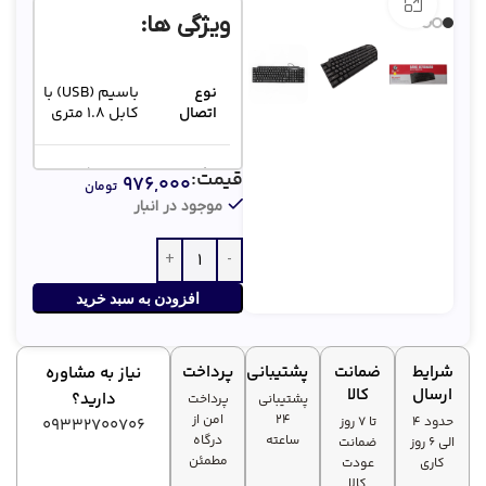
بزرگنمایی تصویر
ویژگی ها:
نوع
باسیم (USB) با
اتصال
کابل 1.8 متری
مکانیزم
ممبران (نرم و
قیمت:
۹۷۶,۰۰۰
تومان
کلیدها
بی‌صدا)
موجود در انبار
مقاومت
ضد مایعات
افزودن به سبد خرید
تمام
سیستم‌عامل‌ها
سازگاری
(ویندوز، مک،
شرایط
ضمانت
پشتیبانی
پرداخت
نیاز به مشاوره
لینوکس)
ارسال
کالا
دارید؟
پشتیبانی
پرداخت
۲۴
امن از
حدود 4
تا ۷ روز
09332700706
ساعته
درگاه
الی 6 روز
ضمانت
مطمئن
کاری
عودت
کالا