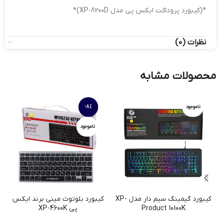
*(کیبورد پروداکت ایکس پی مدل XP-8200D)*
نظرات (0)
محصولات مشابه
ناموجود
-8%
ناموجود
کیبورد گیمینگ سیم دار مدل XP-
کیبورد بلوتوث مینی برند ایکس
Product 10100K
پی XP-4600K