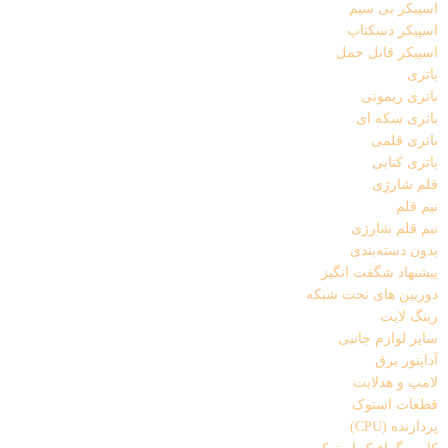
اسپیکر بی سیم
اسپیکر دسکتاپ
اسپیکر قابل حمل
باتری
باتری ریموتی
باتری سکه ای
باتری قلمی
باتری کتابی
قلم شارژِی
نیم قلم
نیم قلم شارژی
بدون دسته‌بندی
پیشنهاد شگفت انگیز
دوربین های تحت شبکه
رینگ لایت
سایر لوازم جانبی
آداپتور برق
لامپ و هدلایت
قطعات استوک
پردازنده (CPU)