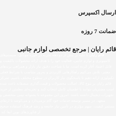
ارسال اکسپرس
ضمانت 7 روزه
قائم رایان | مرجع تخصصی لوازم جانبی
قائم رایان
با تکیه بر بیش از دو دهه تجربه در حوزه موبایل، سیستم‌های
کامپیوتری و لوازم جانبی، فعالیت خود را با هدف ارائه محصولات باکیفیت و
قابل اعتماد آغاز کرده است. ما با شناخت دقیق نیاز بازار و همراهی برندهای
معتبر، تلاش می‌کنیم راهکارهایی کاربردی و به‌روز متناسب با شرایط فعلی
تکنولوژی ارائه دهیم تا پاسخگوی نیاز کاربران در سطوح مختلف باشیم. تمرکز
قائم رایان بر تنوع کالا، اصالت محصولات و قیمت‌گذاری منصفانه باعث شده
است مشتریان بتوانند با اطمینان کامل انتخاب کنند و تجربه‌ای مطمئن از خرید
تجهیزات دیجیتال داشته باشند. امروز این مجموعه با پشتوانه تیمی متخصص و
متعهد، در مسیر توسعه خدمات خود گام برمی‌دارد و می‌کوشد با ارتقای
مستمر کیفیت، سهم مؤثری در تأمین نیاز جامعه و رشد فرهنگ استفاده صحیح
از فناوری‌های نوین ایفا کند.