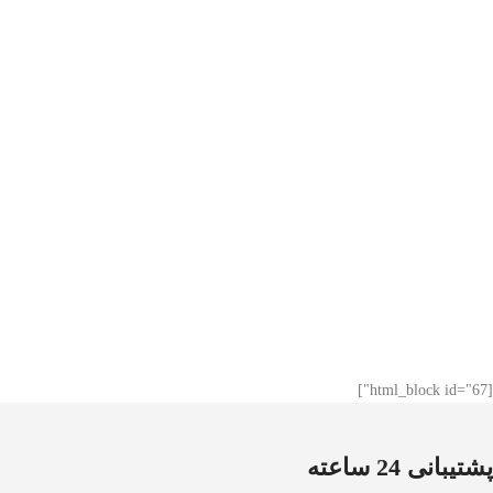
[html_block id="67"]
پشتیبانی 24 ساعته