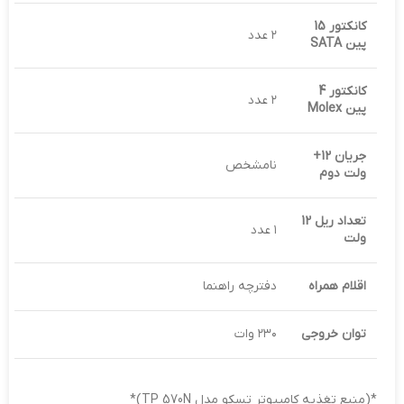
کانکتور 15
۲ عدد
پین
SATA
کانکتور 4
۲ عدد
پین
Molex
جریان 12+
نامشخص
ولت دوم
تعداد ریل 12
۱ عدد
ولت
اقلام همراه
دفترچه راهنما
توان خروجی
۲۳۰ وات
*(منبع تغذیه کامپیوتر تسکو مدل TP 570N)*