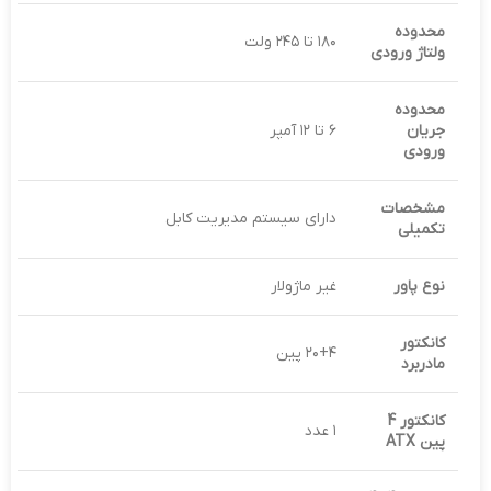
محدوده
۱۸۰ تا ۲۴۵ ولت
ولتاژ ورودی
محدوده
جریان
۶ تا ۱۲ آمپر
ورودی
مشخصات
دارای سیستم مدیریت کابل
تکمیلی
نوع پاور
غیر ماژولار
کانکتور
۲۰+۴ پین
مادربرد
کانکتور 4
۱ عدد
پین
ATX