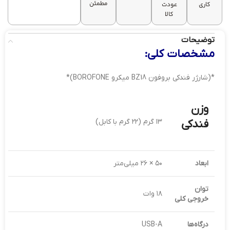
مطمئن
کاری
عودت
کالا
توضیحات
مشخصات کلی:
*(شارژر فندکی بروفون BZ18 میکرو BOROFONE)*
وزن
فندکی
۱۳ گرم (۲۲ گرم با کابل)
ابعاد
۵۰ × ۲۶ میلی‌متر
توان
۱۸ وات
خروجی کلی
درگاه‌ها
USB-A