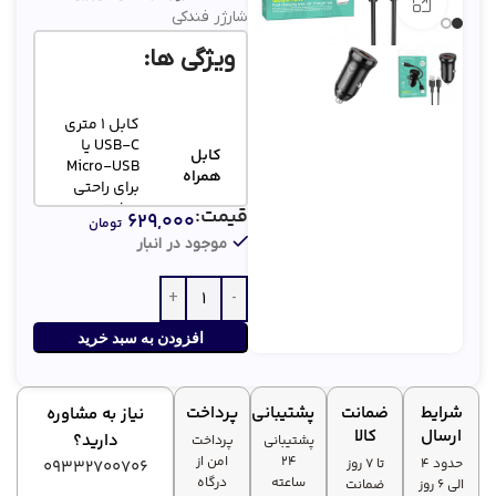
بزرگنمایی تصویر
شارژر فندکی
ویژگی ها:
کابل ۱ متری
USB-C یا
کابل
Micro-USB
همراه
برای راحتی
بیشتر
قیمت:
۶۲۹,۰۰۰
تومان
موجود در انبار
افزایش
مدارهای
ایمنی و
حفاظتی
طول عمر
متعدد
دستگاه‌ها
افزودن به سبد خرید
مناسب برای
انواع
شرایط
ضمانت
پشتیبانی
پرداخت
نیاز به مشاوره
سازگاری
گوشی‌ها،
ارسال
کالا
دارید؟
پشتیبانی
پرداخت
گسترده
تبلت‌ها و
۲۴
امن از
حدود 4
تا ۷ روز
دستگاه‌های
09332700706
ساعته
درگاه
الی 6 روز
ضمانت
دیجیتال