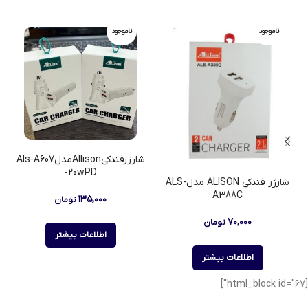
ناموجود
ناموجود
شارزرفندکیAllisonمدلAls-A607
-20wPD
شارژر فندکی ALISON مدلALS-
A388C
۱۳۵,۰۰۰
تومان
۷۰,۰۰۰
تومان
اطلاعات بیشتر
اطلاعات بیشتر
[html_block id="67"]