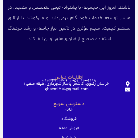
باشند. امروز این مجموعه با پشتوانه تیمی متخصص و متعهد، در
مسیر توسعه خدمات خود گام برمی‌دارد و می‌کوشد با ارتقای
مستمر کیفیت، سهم مؤثری در تأمین نیاز جامعه و رشد فرهنگ
استفاده صحیح از فناوری‌های نوین ایفا کند.
اطلاعات تماس
051-91001998 ؛؛ 09332700706
خراسان رضوی، کاشمر، پاساژ شهرداری، طبقه منفی ۱
ghaem1515@gmail.com
دسترسی سریع
خانه
فروشگاه
فروش عمده
درباره ما