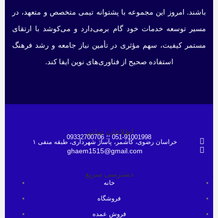
باشند. امروز این مجموعه با پشتوانه تیمی متخصص و متعهد، در
مسیر توسعه خدمات خود گام برمی‌دارد و می‌کوشد با ارتقای
مستمر کیفیت، سهم مؤثری در تأمین نیاز جامعه و رشد فرهنگ
استفاده صحیح از فناوری‌های نوین ایفا کند.
اطلاعات تماس
051-91001998 ؛؛ 09332700706
خراسان رضوی، کاشمر، پاساژ شهرداری، طبقه منفی ۱
ghaem1515@gmail.com
دسترسی سریع
خانه
فروشگاه
فروش عمده