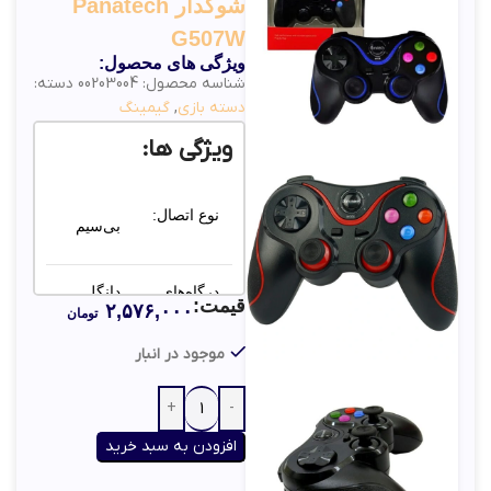
شوکدار Panatech
G507W
ویژگی های محصول:
شناسه محصول:
00203004
دسته:
دسته بازی
,
گیمینگ
ویژگی ها:
نوع اتصال:
بی‌سیم
درگاه‌های
دانگل
قیمت:
۲,۵۷۶,۰۰۰
ارتباطی:
USB
تومان
موجود در انبار
باتری
منبع تغذیه:
لیتیوم
پلیمری
افزودن به سبد خرید