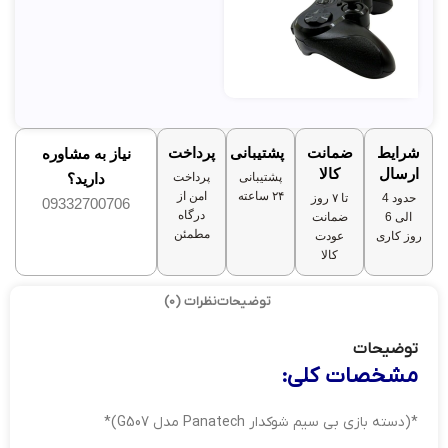
شرایط
ضمانت
پشتیبانی
پرداخت
نیاز به مشاوره
ارسال
کالا
پشتیبانی
پرداخت
دارید؟
۲۴ ساعته
امن از
حدود 4
تا ۷ روز
09332700706
درگاه
الی 6
ضمانت
مطمئن
روز کاری
عودت
کالا
توضیحات
نظرات (0)
توضیحات
مشخصات کلی:
*(دسته بازی بی سیم شوکدار Panatech مدل G507)*