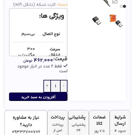
بزرگنمایی تصویر
دسته:
کارت شبکه (دانگل wifi)
ویژگی ها:
نوع اتصال
بی‌سیم
سرعت
۳۰۰
انتقال
مگابیت بر
قیمت:
۴۶۲,۰۰۰
داده
ثانیه
تومان
فقط 2 عدد در انبار موجود
است
Windows
پشتیبانی
XP تا
از سیستم
Windows
عامل
11
افزودن به سبد خرید
شرایط
ضمانت
پشتیبانی
پرداخت
نیاز به مشاوره
ارسال
کالا
دارید؟
پشتیبانی
پرداخت
۲۴
امن از
حدود 4
تا ۷ روز
09332700706