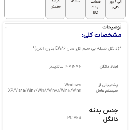
ساعته
درگاه
الی 6 روز
ضمانت
مطمئن
کاری
عودت
کالا
توضیحات
مشخصات کلی:
*(دانگل شبکه بی سیم انزو مدل EW86 بدون آنتن)*
ابعاد دانگل
۴ × ۱۴ × ۱۴ سانتیمتر
پشتیبانی از
Windows
سیستم عامل
XP/Vista/Win7/Win8/Win8.1/Win10/Win11
جنس بدنه
دانگل
PC ABS