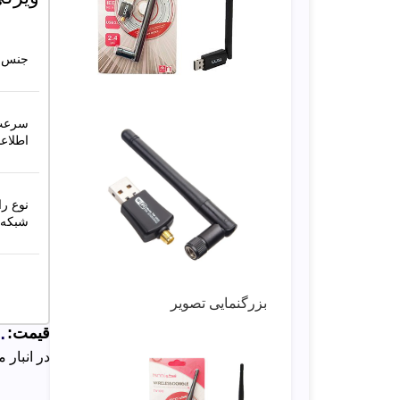
جنس ب
سرعت 
اطلاع
نوع ر
شبکه:
بزرگنمایی تصویر
قیمت:
۰
در انبار 