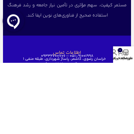
مستمر کیفیت، سهم مؤثری در تأمین نیاز جامعه و رشد فرهنگ
استفاده صحیح از فناوری‌های نوین ایفا کند.
0
اطلاعات تماس
051-91001998 ؛؛ 09332700706
خراسان رضوی، کاشمر، پاساژ شهرداری، طبقه منفی ۱
منو
فروشگاه
سبد خرید
حساب کاربری من
ghaem1515@gmail.com
دسترسی سریع
خانه
فروشگاه
فروش عمده
درباره ما
ارتباط باما