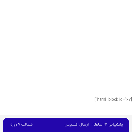
[html_block id="67"]
پشتیبانی 24 ساعته
ارسال اکسپرس
ضمانت 7 روزه