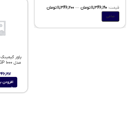
قيمت:
11,346,190 تومان
—
11,346,200 تومان
صافی
پاور گیمینگ 
مدل GP 1000 توان 650 وات
,۳۴۶,۱۹۷
افزودن ب