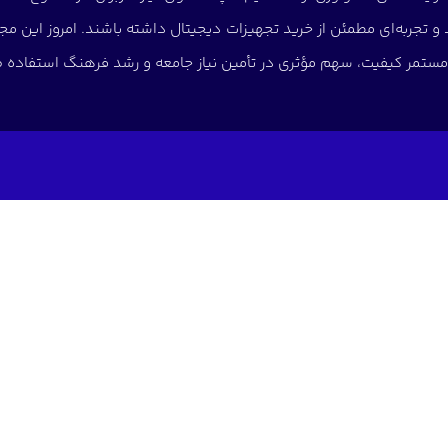
د و تجربه‌ای مطمئن از خرید تجهیزات دیجیتال داشته باشند. امروز این
ی مستمر کیفیت، سهم مؤثری در تأمین نیاز جامعه و رشد فرهنگ استفاده صح
سی سریع
خدمات مشتریان
شبکه های اجتماعی
خانه
فروش عمده
اینستاگرام
فروشگاه
تعمیرات موبایل و کامپیوتر
تلگرام
روش عمده
دیجیتال مارکتینگ
ایتا
درباره ما
روبیکا
ارتباط باما
بله