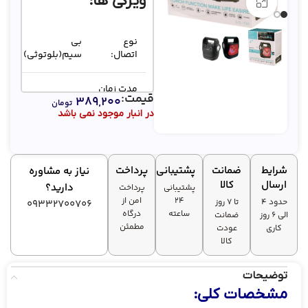
ویژگی ها:
بزرگنمایی تصویر
نوع
بی
اتصال:
سیم(بلوتوثی)
مدت زمان
در حدود 6
قیمت:
۳۸۹,۲۰۰
پخش
تومان
ساعت
در انبار موجود نمی باشد
موسیقی:
قابلیت
پشتیبانی
شرایط
ضمانت
پشتیبانی
پرداخت
نیاز به مشاوره
از
✅ تا ظرفیت
ارسال
کالا
دارید؟
پشتیبانی
پرداخت
کارت‌های
32 گیگیابایت
۲۴
امن از
حافظه و
حدود 4
تا ۷ روز
09332700706
ساعته
درگاه
فلش
الی 6 روز
ضمانت
مطمئن
مموری:
کاری
عودت
کالا
توضیحات
مشخصات کلی: