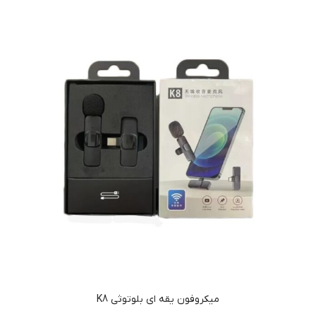
میکروفون یقه ای بلوتوثی K8