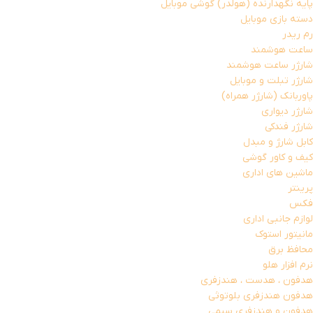
پایه نگهدارنده (هولدر) گوشی موبایل
دسته بازی موبایل
رم ریدر
ساعت هوشمند
شارژر ساعت هوشمند
شارژر تبلت و موبایل
پاوربانک (شارژر همراه)
شارژر دیواری
شارژر فندکی
کابل شارژ و مبدل
کیف و کاور گوشی
ماشین های اداری
پرینتر
فکس
لوازم جانبی اداری
مانیتور استوک
محافظ برق
نرم افزار هلو
هدفون ، هدست ، هندزفری
هدفون هندزفری بلوتوثی
هدفون و هندزفری سیمی