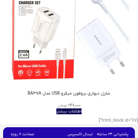
شارژر دیواری بروفون میکرو USB مدل BA37A
۲۴۹,۰۰۰
تومان
اطلاعات بیشتر
[html_block id="67"]
پشتیبانی 24 ساعته
ارسال اکسپرس
ضمانت 7 روزه