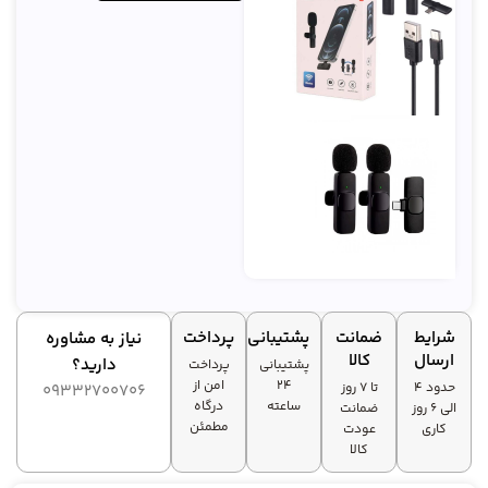
شرایط
ضمانت
پشتیبانی
پرداخت
نیاز به مشاوره
ارسال
کالا
دارید؟
پشتیبانی
پرداخت
۲۴
امن از
حدود 4
تا ۷ روز
09332700706
ساعته
درگاه
الی 6 روز
ضمانت
مطمئن
کاری
عودت
کالا