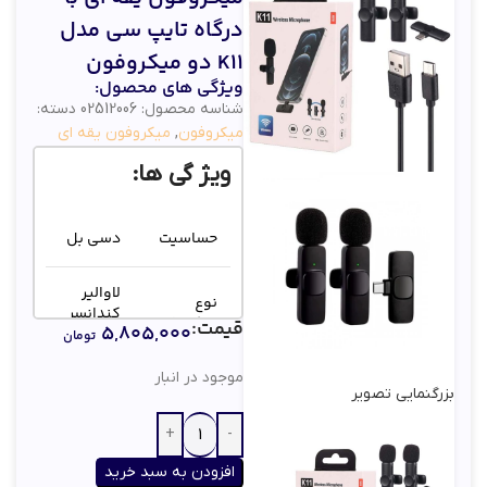
درگاه تایپ سی مدل
K11 دو میکروفون
ویژگی های محصول:
شناسه محصول:
02512006
دسته:
میکروفون
,
میکروفون یقه ای
ویژ گی ها:
حساسیت
دسی بل
لاوالیر
نوع
کندانسر
میکروفن
قیمت:
۵,۸۰۵,۰۰۰
الکتریکی
تومان
موجود در انبار
فرکانس
۲۰hz to
بزرگنمایی تصویر
پاسخ‌گویی
۲۰khz
افزودن به سبد خرید