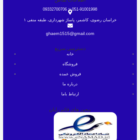
051-91001998 ؛؛ 09332700706
خراسان رضوی، کاشمر، پاساژ شهرداری، طبقه منفی ۱
ghaem1515@gmail.com
دسترسی سریع
خانه
فروشگاه
فروش عمده
درباره ما
ارتباط باما
مجوز های قائم رایان