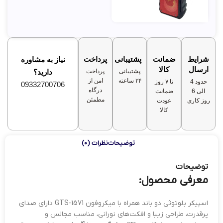
شرایط
ضمانت
پشتیبانی
پرداخت
نیاز به مشاوره
ارسال
کالا
پشتیبانی
پرداخت
دارید؟
۲۴ ساعته
امن از
حدود 4
تا ۷ روز
09332700706
درگاه
الی 6
ضمانت
مطمئن
روز کاری
عودت
کالا
توضیحات
نظرات (0)
توضیحات
معرفی محصول:
اسپیکر بلوتوثی دو باند همراه با میکروفون GTS-1571 دارای صدای
پرقدرت، طراحی زیبا و افکت‌های نورانی، مناسب مجالس و