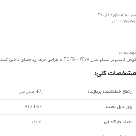
نیاز به مشاوره دارید؟
09332700706
توضیحات
کیس کامپیوتر تسکو مدل TC FA – 4478 با طراحی حرفه‌ای، فضای داخلی گسترده و پشتیبانی از کارت گرافیک تا 320 میلی‌متر، گزینه‌ای ایده‌آل برای اسمبل سیستم‌های گیمینگ است.
مشخصات کلی:
ارتفاع خنک‌کننده پردازنده
148 میلی‌متر
پاور قابل نصب
ATX PS2
تعداد جایگاه فن
5 عدد