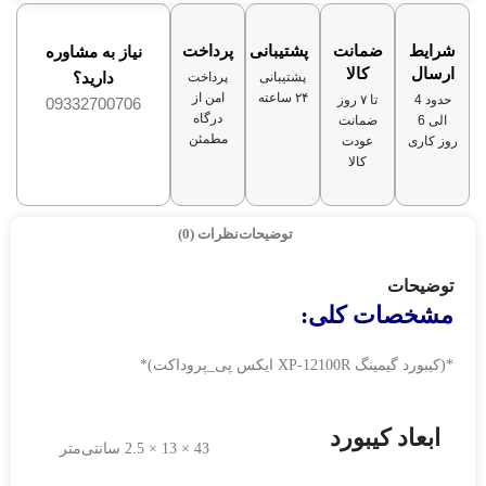
شرایط
ضمانت
پشتیبانی
پرداخت
نیاز به مشاوره
ارسال
کالا
دارید؟
پشتیبانی
پرداخت
۲۴ ساعته
امن از
حدود 4
تا ۷ روز
09332700706
درگاه
الی 6
ضمانت
مطمئن
روز کاری
عودت
کالا
توضیحات
نظرات (0)
توضیحات
مشخصات کلی:
*(کیبورد گیمینگ XP-12100R ایکس پی_پروداکت)*
ابعاد کیبورد
43 × 13 × 2.5 سانتی‌متر