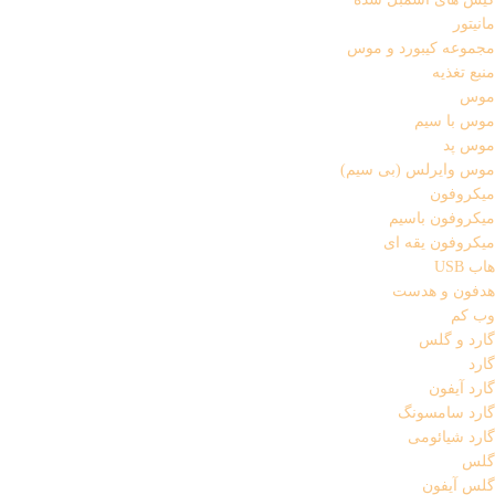
مانیتور
مجموعه کیبورد و موس
منبع تغذیه
موس
موس با سیم
موس پد
موس وایرلس (بی سیم)
میکروفون
میکروفون باسیم
میکروفون یقه ای
هاب USB
هدفون و هدست
وب کم
گارد و گلس
گارد
گارد آیفون
گارد سامسونگ
گارد شیائومی
گلس
گلس آیفون