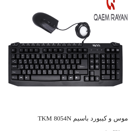
موس و کیبورد باسیم TKM 8054N