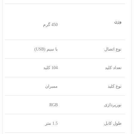
وزن
450 گرم
نوع اتصال
با سیم (USB)
تعداد کلید
104 کلید
نوع کلید
ممبران
نورپردازی
RGB
طول کابل
1.5 متر