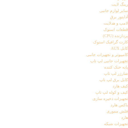
رینگ لایت
سایر لوازم جانبی
آداپتور برق
لامپ و هدلایت
قطعات استوک
پردازنده (CPU)
کارت گرافیک استوک
کابل AUX
کامپیوتر و تجهیزات جانبی
تجهیزات جانبی لپ تاپ
پایه خنک کننده
شارژر لپ تاپ
کابل برق لپ تاپ
کیف هارد
کیف و کوله لپ تاپ
تجهیزات ذخیره سازی
باکس هارد
فلش مموری
هارد
تجهیزات شبکه