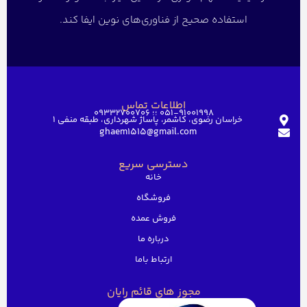
استفاده صحیح از فناوری‌های نوین ایفا کند.
اطلاعات تماس
051-91001998 ؛؛ 09332700706
خراسان رضوی، کاشمر، پاساژ شهرداری، طبقه منفی ۱
ghaem1515@gmail.com
دسترسی سریع
خانه
فروشگاه
فروش عمده
درباره ما
ارتباط باما
مجوز های قائم رایان