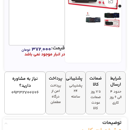
بزرگنمایی تصویر
قیمت:
۳۷۲,۰۰۰
تومان
در انبار موجود نمی باشد
شرایط
ضمانت
پشتیبانی
پرداخت
نیاز به مشاوره
ارسال
کالا
دارید؟
پشتیبانی
پرداخت
۲۴
امن از
حدود 4
تا ۷ روز
09332700706
ساعته
درگاه
الی 6 روز
ضمانت
مطمئن
کاری
عودت
کالا
توضیحات