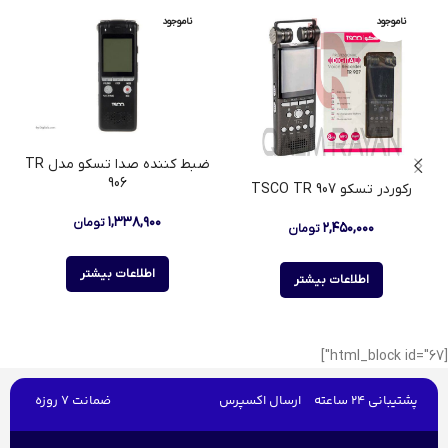
ناموجود
ناموجود
ضبط کننده صدا تسکو مدل TR
906
رکوردر تسکو TSCO TR 907
۱,۳۳۸,۹۰۰
تومان
۲,۴۵۰,۰۰۰
تومان
اطلاعات بیشتر
اطلاعات بیشتر
[html_block id="67"]
پشتیبانی 24 ساعته
ارسال اکسپرس
ضمانت 7 روزه