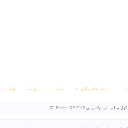
ات
خدمات قائم رایان
مقالات
درباره ما
ارتباط با 
کول پد لپ تاپ ایکس پی XP-Product XP-F92P