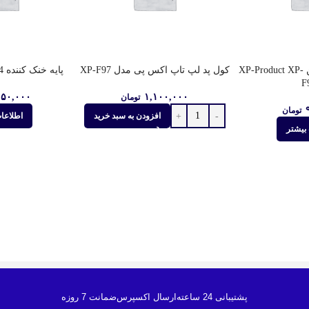
کول پد لپ تاپ 6فن XP-Product XP-
کول پد لپ تاپ اکس پی مدل XP-F97
پایه خنک کننده 4 فن لپ تاپ X90
F
۱۵۰,۰۰۰
۱,۱۰۰,۰۰۰
تومان
تومان
افزودن به سبد خرید
اطلاعا
بیشتر
پشتیبانی 24 ساعته
ارسال اکسپرس
ضمانت 7 روزه