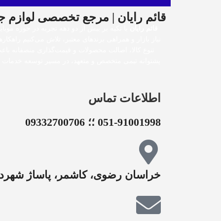
قائم رایان | مرجع تخصصی لوازم ج
قائم رایان
با تکیه بر بیش از دو دهه تجربه در حوزه موبا
نیاز بازار و همراهی برندهای معتبر، تلاش می‌کنیم راهکار
تنوع کالا، اصالت محصولات و قیمت‌گذاری منصفانه باعث 
پشتوانه تیمی متخصص و متعهد، در مسیر توسعه خدمات خود
اطلاعات تماس
051-91001998 ؛؛ 09332700706
خراسان رضوی، کاشمر، پاساژ شهردار