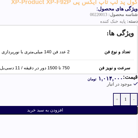
کول پد لپ تاپ ایکس پی XP-Product XP-F92P
ویژگی های محصول:
شناسه محصول:
00220013
دسته:
پایه خنک کننده
ویژگی ها:
تعداد و نوع فن
2 عدد فن 140 میلی‌متری با نورپردازی
سرعت و نویز فن
750 تا 1500 دور در دقیقه / 11 دسی‌بل
قیمت:
۱,۰۱۴,۰۰۰
تومان
پشتیبانی از لپ‌تاپ
مناسب برای لپ‌تاپ‌های تا 17 اینچ
موجود در انبار
افزودن به سبد خرید