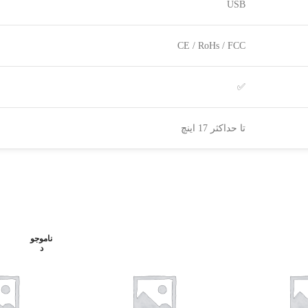
USB
CE / RoHs / FCC
✅
تا حداکثر 17 اینچ
ناموجو
د