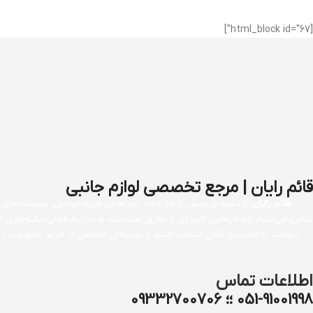
[html_block id="67"]
قائم رایان | مرجع تخصصی لوازم جانبی
قائم رایان
با تکیه بر بیش از دو دهه تجربه در حوزه موبایل، سیستم‌های کا
تلاش می‌کنیم راهکارهایی کاربردی و به‌روز متناسب با شرایط فعلی تکنولوژی 
بتوانند با اطمینان کامل انتخاب کنند و تجربه‌ای مطمئن از خرید تجهیزات
اطلاعات تماس
051-91001998 ؛؛ 09332700706