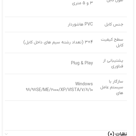
طول کابل
3 و 5 متری
جنس کابل
PVC هاشوردار
سطح کیفیت
3+4 (تعداد رشته سیم های داخل کابل)
کابل
پشتیبانی از
Plug & Play
فناوری
سازگار با
Windows
سیستم عامل
98/98SE/ME/2000/XP/VISTA/7/8/10
های
نظرات (0)