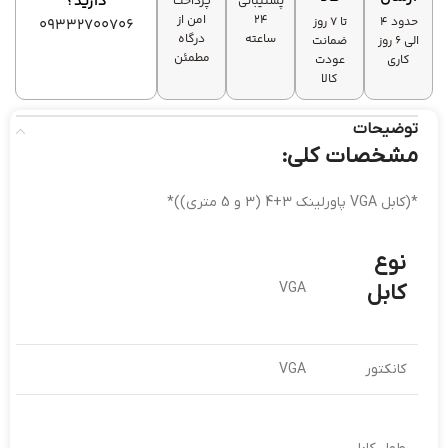
دارید؟
پشتیبانی
پرداخت
۲۴
امن از
حدود 4
تا ۷ روز
09332700706
ساعته
درگاه
الی 6 روز
ضمانت
مطمئن
کاری
عودت
کالا
توضیحات
مشخصات کلی:
*(کابل VGA پاورلینک 3+4 (3 و 5 متری))*
نوع
کابل
VGA
کانکتور
VGA