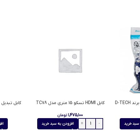
کابل HDMI تسکو 15 متری مدل TC78
کابل تبدیل 3 به 3 RCA طول 1.5 متر
۱,۴۷۵,۱۰۰
تومان
سبد خرید
افزودن به سبد خرید
اف