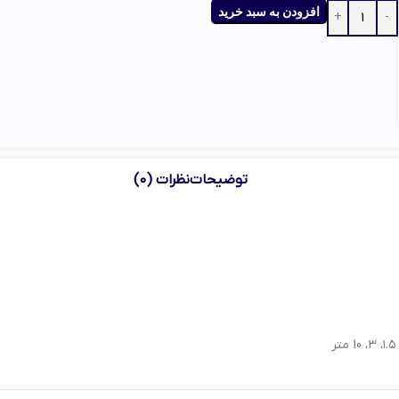
افزودن به سبد خرید
توضیحات
نظرات (0)
۱.۵، 3، 10 متر