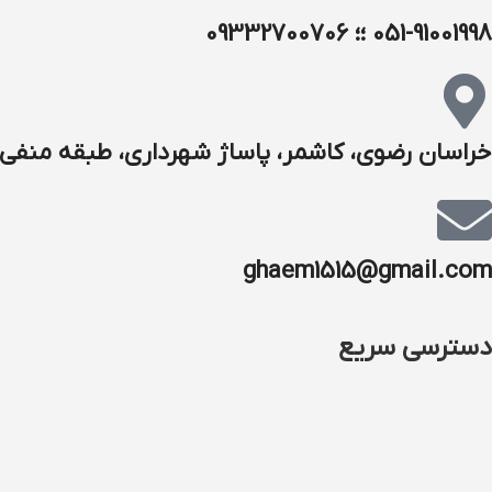
051-91001998 ؛؛ 09332700706
خراسان رضوی، کاشمر، پاساژ شهرداری، طبقه منفی ۱
ghaem1515@gmail.com
دسترسی سریع