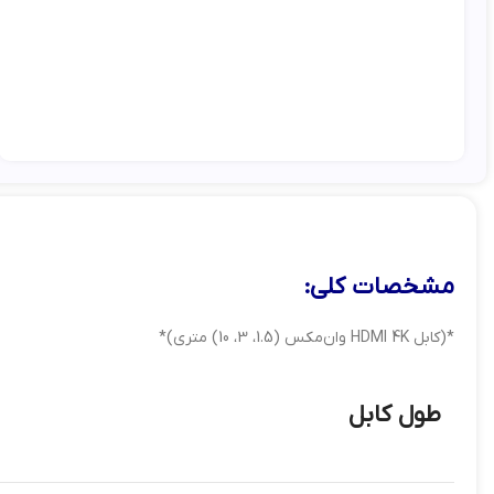
مشخصات کلی:
*(کابل HDMI 4K وان‌مکس (1.5، 3، 10) متری)*
طول کابل