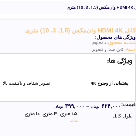
3، 10) متری
کابل HDMI 4K وان‌مکس (1.5، 3، 10) متری
ویژگی های محصول:
شناسه محصول:
نامعلوم
دسته:
کابل صدا و تصویر
ویژگی ها:
پشتیبانی از وضوح 4K
تصویر شفاف و باکیفیت بالا
قیمت:
۳۹۹,۰۰۰
–
۶۲۴,۰۰۰
اتصال پایدار و سریع
انتقال بدون نویز و تأخیر
تومان
تومان
1.5 متری
3 متری
10 متری
طول کابل
صاف
روکش مقاوم PVC
دوام بالا در استفاده روزمره