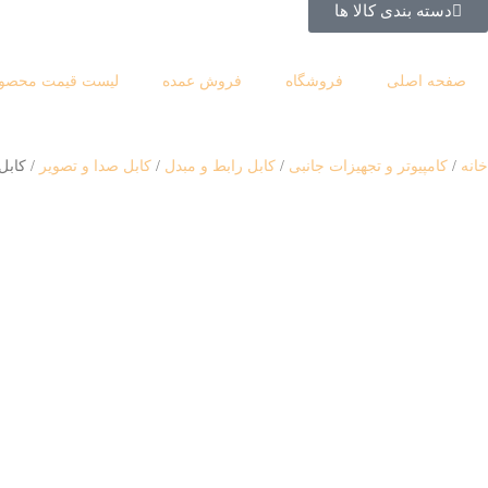
دسته بندی کالا ها
صفحه اصلی
فروشگاه
فروش عمده
لیست قیمت محصول
خانه
کامپیوتر و تجهیزات جانبی
کابل رابط و مبدل
کابل صدا و تصویر
کابل HDMI فلت برند XP Product طول