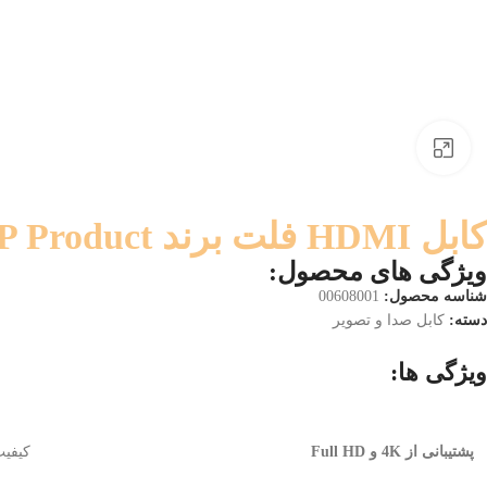
بزرگنمایی تصویر
کابل HDMI فلت برند XP Product طول 1.5 متر
ویژگی های محصول:
شناسه محصول:
00608001
دسته:
کابل صدا و تصویر
ویژگی ها:
پشتیبانی از 4
K و Full HD
کیفیت