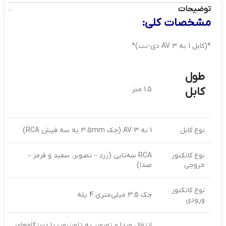
توضیحات
مشخصات کلی:
*(کابل 1 به 3 AV دی-نت)*
طول
کابل
1.5 متر
نوع کابل
1 به 3 AV (جک 3.5mm به سه فیش RCA)
نوع کانکتور
RCA سه‌تایی (زرد – تصویر، سفید و قرمز –
خروجی
صدا)
نوع کانکتور
جک 3.5 میلی‌متری 4 پله
ورودی
انتقال صدا و تصویر به تلویزیون یا دستگاه‌های