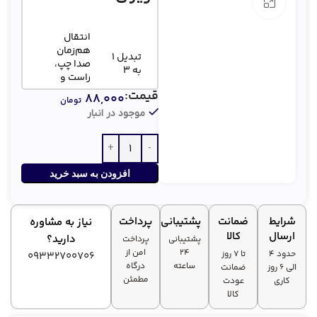
بزرگنمایی تصویر
انتقال
هم‌زمان
تبدیل 1
صدا چپ،
به 3
راست و
تصویر
قیمت:
۸۸,۰۰۰
تومان
موجود در انبار
مغزی مسی
کیفیت
و
مناسب
سوکت‌های
مقاوم
افزودن به سبد خرید
مناسب اکثر
سازگاری
دستگاه‌های
شرایط
ضمانت
پشتیبانی
پرداخت
نیاز به مشاوره
بالا
AV قدیمی و
ارسال
کالا
دارید؟
پشتیبانی
پرداخت
جدید
۲۴
امن از
حدود 4
تا ۷ روز
09332700706
ساعته
درگاه
الی 6 روز
ضمانت
مطمئن
کاری
عودت
کالا