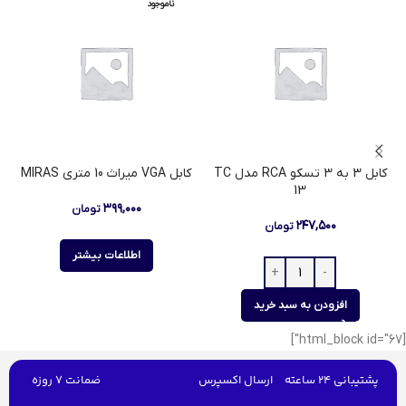
ناموجود
کابل 3 به 3 تسکو RCA مدل TC
کابل VGA میراث 10 متری MIRAS
13
۳۹۹,۰۰۰
تومان
۲۴۷,۵۰۰
تومان
اطلاعات بیشتر
افزودن به سبد خرید
[html_block id="67"]
پشتیبانی 24 ساعته
ارسال اکسپرس
ضمانت 7 روزه