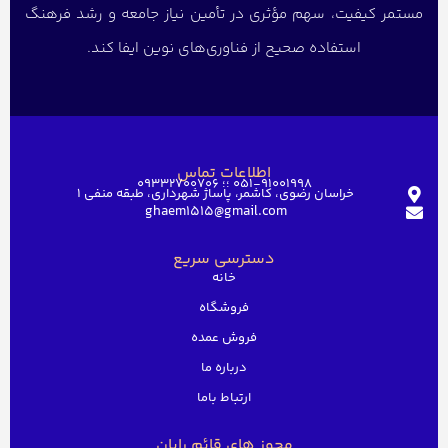
مستمر کیفیت، سهم مؤثری در تأمین نیاز جامعه و رشد فرهنگ
استفاده صحیح از فناوری‌های نوین ایفا کند.
اطلاعات تماس
051-91001998 ؛؛ 09332700706
خراسان رضوی، کاشمر، پاساژ شهرداری، طبقه منفی ۱
ghaem1515@gmail.com
دسترسی سریع
خانه
فروشگاه
فروش عمده
درباره ما
ارتباط باما
مجوز های قائم رایان