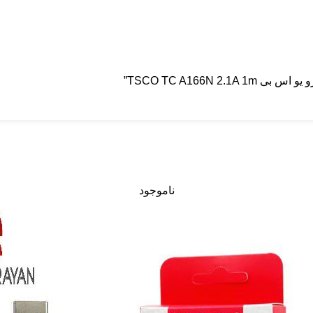
TSCO TC A166N ”
ناموجود