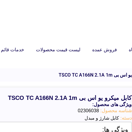
ه
فروش عمده
لیست قیمت محصولات
خدمات قائم ر
TSCO TC A166N 2.1A 
کابل میکرو یو اس بی TSCO TC A166N 2.1A 1m
ویژگی های محصول:
شناسه محصول:
02306038
دسته:
کابل شارژ و مبدل
ویژگی ها: