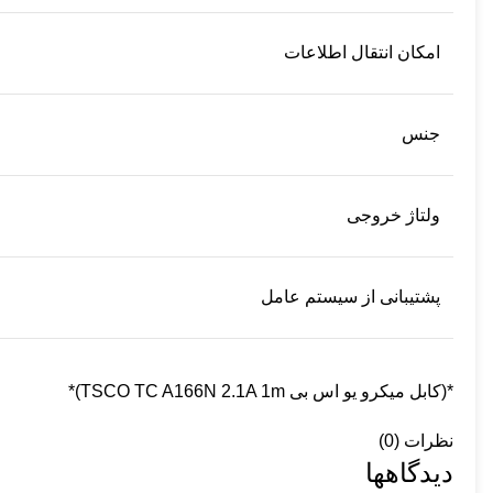
امکان انتقال اطلاعات
جنس
ولتاژ خروجی
پشتیبانی از سیستم عامل
*(کابل میکرو یو اس بی TSCO TC A166N 2.1A 1m)*
نظرات (0)
دیدگاهها