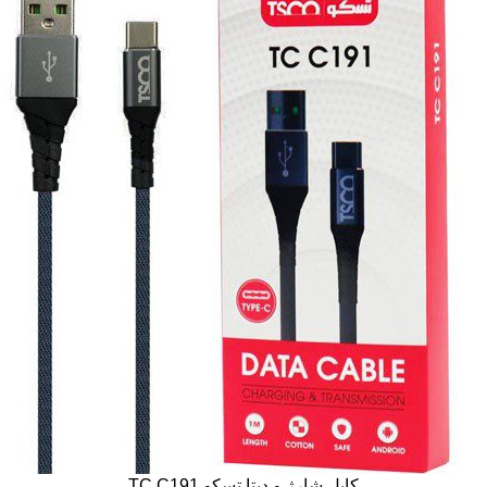
كابل شارژ و دیتا تسکو TC C191