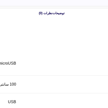
توضیحات
نظرات (0)
microUSB
100 سانتی متر
USB