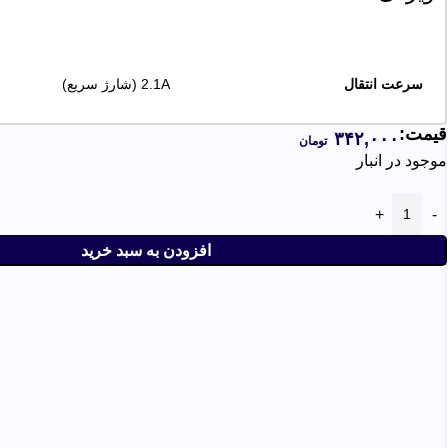
سرعت انتقال
2.1A (شارژ سریع)
قیمت:
۳۴۲,۰۰۰
تومان
موجود در انبار
طول کابل
1 متر
افزودن به سبد خرید
نوع رابط
میکرو USB
جنس
کتان با دوام