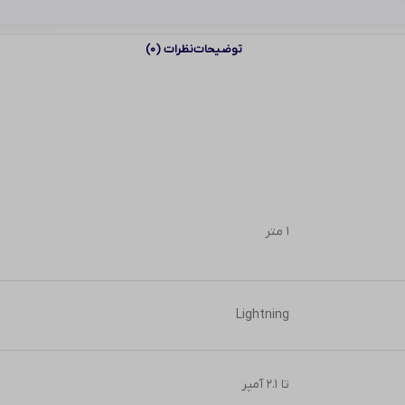
توضیحات
نظرات (0)
۱ متر
Lightning
تا ۲.۱ آمپر