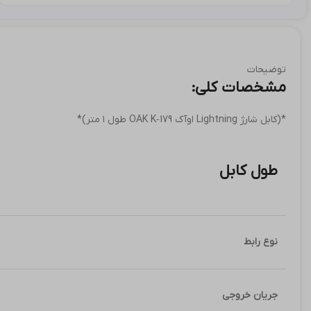
توضیحات
مشخصات کلی:
*(کابل شارژ Lightning اوآک OAK K‑179 طول ۱ متر)*
طول کابل
نوع رابط
جریان خروجی