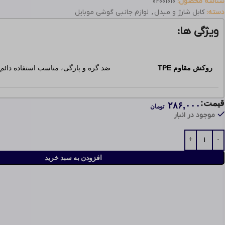
شناسه محصول:
02001010
دسته:
کابل شارژ و مبدل
,
لوازم جانبی گوشی موبایل
ویژگی ها:
روکش مقاوم TPE
ضد گره و پارگی، مناسب استفاده دائم
قیمت:
۲۸۶,۰۰۰
شارژ سریع
۲.۱A
مناسب شارژ کارآمد آیفون و آیپد
تومان
موجود در انبار
انتقال امن دیتا
انتقال پایدار فایل با سرعت بالا
افزودن به سبد خرید