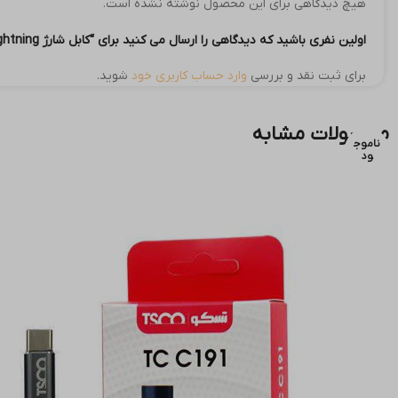
هیچ دیدگاهی برای این محصول نوشته نشده است.
اولین نفری باشید که دیدگاهی را ارسال می کنید برای “کابل شارژ Lightning اوآک OAK K‑179 طول ۱ متر”
برای ثبت نقد و بررسی
وارد حساب کاربری خود
شوید.
محصولات مشابه
ناموج
ناموج
ناموج
ود
ود
ود