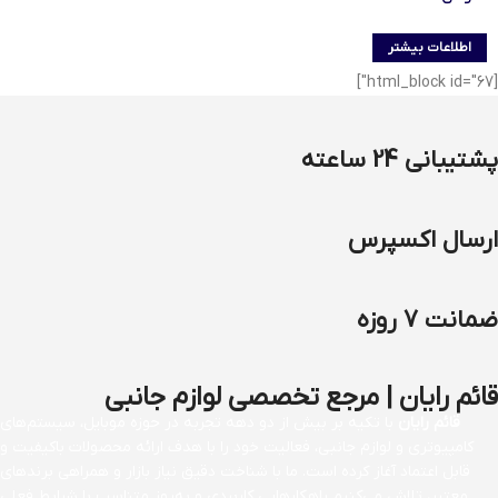
اطلاعات بیشتر
[html_block id="67"]
پشتیبانی 24 ساعته
ارسال اکسپرس
ضمانت 7 روزه
قائم رایان | مرجع تخصصی لوازم جانبی
قائم رایان
با تکیه بر بیش از دو دهه تجربه در حوزه موبایل، سیستم‌های
کامپیوتری و لوازم جانبی، فعالیت خود را با هدف ارائه محصولات باکیفیت و
قابل اعتماد آغاز کرده است. ما با شناخت دقیق نیاز بازار و همراهی برندهای
معتبر، تلاش می‌کنیم راهکارهایی کاربردی و به‌روز متناسب با شرایط فعلی