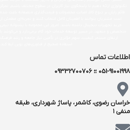
تکنولوژی ارائه دهیم تا پاسخگوی نیاز کاربران در سطوح مختلف باشیم. تمرکز
قائم رایان بر تنوع کالا، اصالت محصولات و قیمت‌گذاری منصفانه باعث شده
است مشتریان بتوانند با اطمینان کامل انتخاب کنند و تجربه‌ای مطمئن از
خرید تجهیزات دیجیتال داشته باشند. امروز این مجموعه با پشتوانه تیمی
متخصص و متعهد، در مسیر توسعه خدمات خود گام برمی‌دارد و می‌کوشد با
ارتقای مستمر کیفیت، سهم مؤثری در تأمین نیاز جامعه و رشد فرهنگ
استفاده صحیح از فناوری‌های نوین ایفا کند.
اطلاعات تماس
051-91001998 ؛؛ 09332700706
خراسان رضوی، کاشمر، پاساژ شهرداری، طبقه
منفی ۱