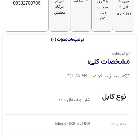
۲۴ ساعته
امن از
حدود 4
تا ۷ روز
09332700706
درگاه
الی 6
ضمانت
مطمئن
روز کاری
عودت
کالا
توضیحات
نظرات (0)
توضیحات
مشخصات کلی:
*(کابل شارژ تسکو مدل TCA 461)*
نوع کابل
شارژ و انتقال داده
نوع رابط
USB به Micro USB