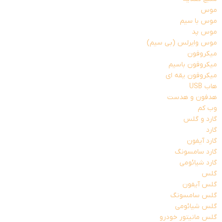
موس
موس با سیم
موس پد
موس وایرلس (بی سیم)
میکروفون
میکروفون باسیم
میکروفون یقه ای
هاب USB
هدفون و هدست
وب کم
گارد و گلس
گارد
گارد آیفون
گارد سامسونگ
گارد شیائومی
گلس
گلس آیفون
گلس سامسونگ
گلس شیائومی
گلس مانیتور خودرو