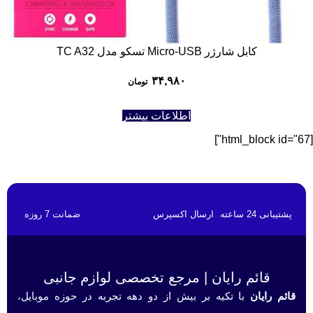
کابل شارژر Micro-USB تسکو مدل TC A32
۳۴,۹۸۰
تومان
اطلاعات بیشتر
[html_block id="67"]
پشتیبانی 24 ساعته
ارسال اکسپرس
ضمانت 7 روزه
قائم رایان | مرجع تخصصی لوازم جانبی
قائم رایان
با تکیه بر بیش از دو دهه تجربه در حوزه موبایل،