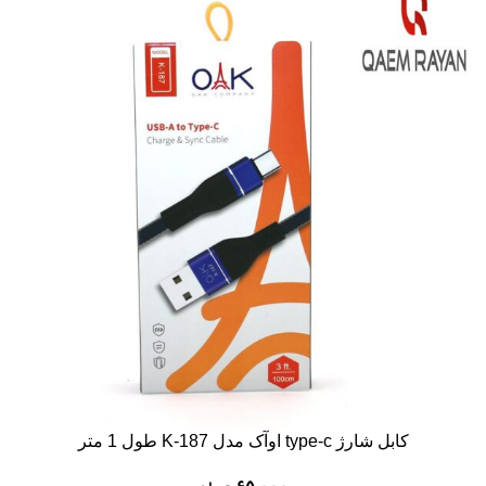
کابل شارژ type-c اوآک مدل K-187 طول 1 متر