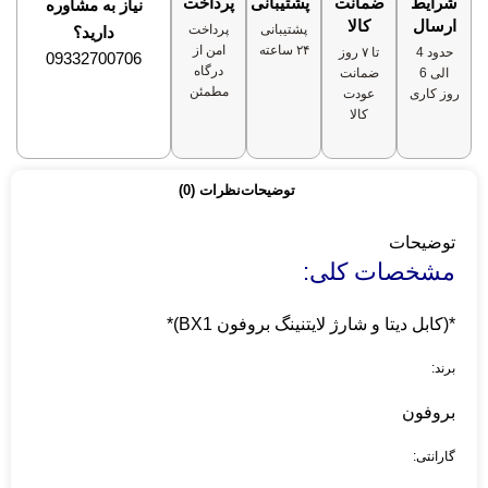
شرایط
ضمانت
پشتیبانی
پرداخت
نیاز به مشاوره
ارسال
کالا
پشتیبانی
پرداخت
دارید؟
۲۴ ساعته
امن از
حدود 4
تا ۷ روز
09332700706
درگاه
الی 6
ضمانت
مطمئن
روز کاری
عودت
کالا
توضیحات
نظرات (0)
توضیحات
مشخصات کلی:
*(کابل دیتا و شارژ لایتنینگ بروفون BX1)*
برند:
بروفون
گارانتی: