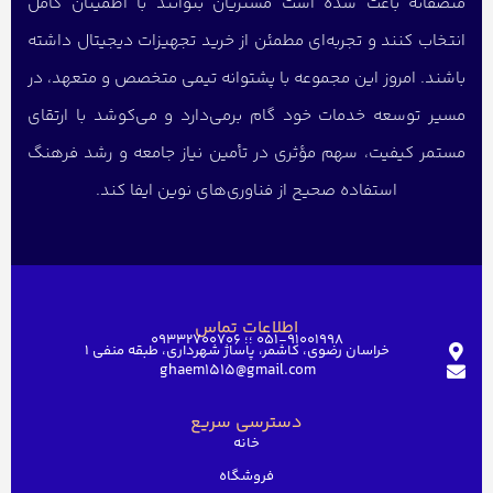
منصفانه باعث شده است مشتریان بتوانند با اطمینان کامل
انتخاب کنند و تجربه‌ای مطمئن از خرید تجهیزات دیجیتال داشته
باشند. امروز این مجموعه با پشتوانه تیمی متخصص و متعهد، در
مسیر توسعه خدمات خود گام برمی‌دارد و می‌کوشد با ارتقای
مستمر کیفیت، سهم مؤثری در تأمین نیاز جامعه و رشد فرهنگ
استفاده صحیح از فناوری‌های نوین ایفا کند.
اطلاعات تماس
051-91001998 ؛؛ 09332700706
خراسان رضوی، کاشمر، پاساژ شهرداری، طبقه منفی ۱
ghaem1515@gmail.com
دسترسی سریع
خانه
فروشگاه