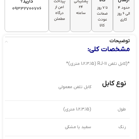
ارسال
کالا
دارید؟
پشتیبانی
پرداخت
۲۴
امن از
حدود 4
تا ۷ روز
09332700706
ساعته
درگاه
الی 6 روز
ضمانت
مطمئن
کاری
عودت
کالا
توضیحات
مشخصات کلی:
*(کابل تلفن RJ-11 (1،2،3،15 متری)*
نوع کابل
کابل تلفن معمولی
طول
(1،2،3،15 متری)
رنگ
سفید یا مشکی