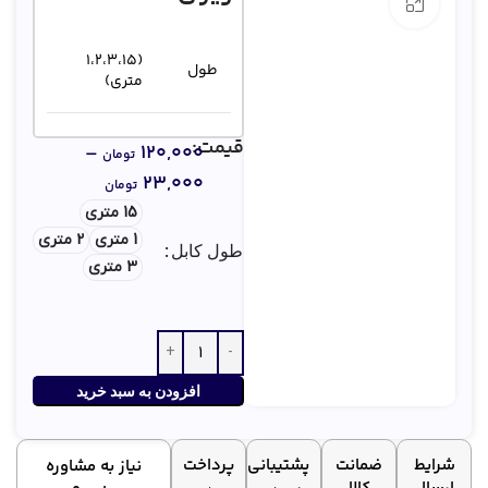
بزرگنمایی تصویر
(1،2،3،15
طول
متری)
سفید یا
قیمت:
–
۱۲۰,۰۰۰
رنگ
تومان
مشکی
۲۳,۰۰۰
تومان
15 متری
کانکتور
RJ-11
1 متری
2 متری
طول کابل
3 متری
افزودن به سبد خرید
شرایط
ضمانت
پشتیبانی
پرداخت
نیاز به مشاوره