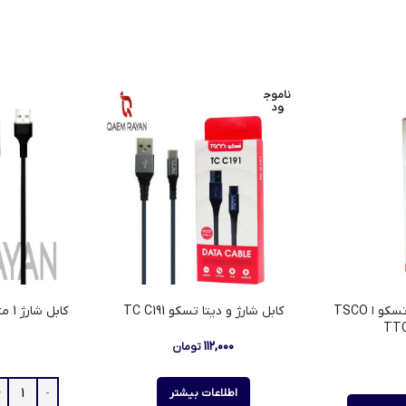
ناموج
ود
شارژر دیواری مدل TTC 49 تسکو ا TSCO
كابل شارژ و دیتا تسکو TC C191
کابل شارژ 1 متری تسکو TSCO TC A184
TTC
۱۱۲,۰۰۰
تومان
اطلاعات بیشتر