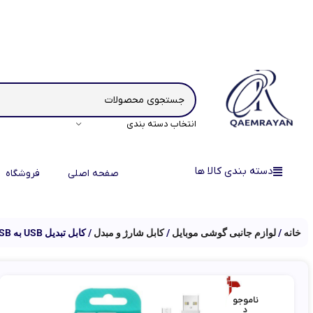
انتخاب دسته بندی
دسته بندی کالا ها
صفحه اصلی
فروشگاه
خانه
لوازم جانبی گوشی موبایل
کابل شارژ و مبدل
کابل تبدیل USB به microUSB دن‌من مدل D01V طول ۱ متر
ناموجو
د