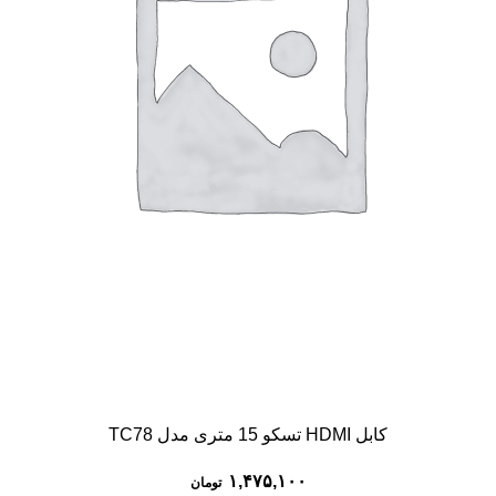
کابل HDMI تسکو 15 متری مدل TC78
۱,۴۷۵,۱۰۰
تومان