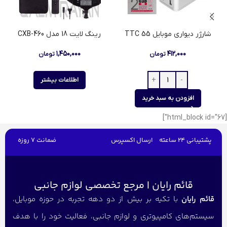
رينگ لايت 18 مدل CXB-460
شارژر دیواری موبایل 55 TTC
۱,۴۵۰,۰۰۰
۴۱۲,۰۰۰
تومان
تومان
اطلاعات بیشتر
افزودن به سبد خرید
[html_block id="67"]
پشتیبانی 24 ساعته
ارسال اکسپرس
ضمانت 7 روزه
قائم رایان | مرجع تخصصی لوازم جانبی
قائم رایان
با تکیه بر بیش از دو دهه تجربه در حوزه موبایل،
سیستم‌های کامپیوتری و لوازم جانبی، فعالیت خود را با هدف