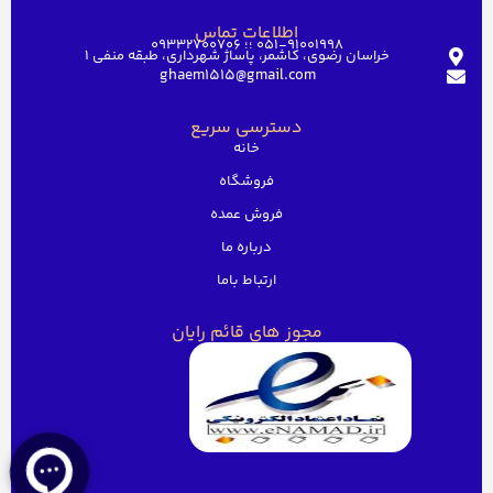
اطلاعات تماس
051-91001998 ؛؛ 09332700706
خراسان رضوی، کاشمر، پاساژ شهرداری، طبقه منفی ۱
ghaem1515@gmail.com
دسترسی سریع
خانه
فروشگاه
فروش عمده
درباره ما
ارتباط باما
مجوز های قائم رایان