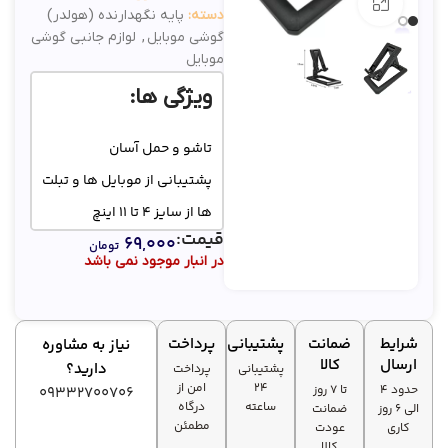
بزرگنمایی تصویر
دسته:
پایه نگهدارنده (هولدر)
گوشی موبایل
,
لوازم جانبی گوشی
موبایل
ویژگی ها:
تاشو و حمل آسان
پشتیبانی از موبایل ها و تبلت
ها از سایز ۴ تا ۱۱ اینچ
قیمت:
۶۹,۰۰۰
دسترسی آسان به درگاه های
تومان
در انبار موجود نمی باشد
موبایل
شرایط
ضمانت
پشتیبانی
پرداخت
نیاز به مشاوره
ارسال
کالا
دارید؟
پشتیبانی
پرداخت
۲۴
امن از
حدود 4
تا ۷ روز
09332700706
ساعته
درگاه
الی 6 روز
ضمانت
مطمئن
کاری
عودت
کالا