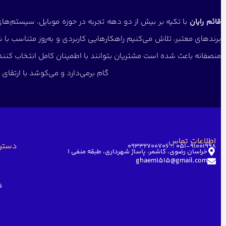
قائم رایان
با تکیه بر بیش از دو دهه تجربه در حوزه موبایل، سیستم‌های 
برندهای معتبر، تلاش می‌کنیم راهکارهایی کاربردی و به‌روز متناسب با 
منصفانه باعث شده است مشتریان بتوانند با اطمینان کامل انتخاب کنن
گام برمی‌دارد و می‌کوشد با ارتقا
اطلاعات تماس
دستر
051-91001998 ؛؛ 09332700706
خراسان رضوی، کاشمر، پاساژ شهرداری، طبقه منفی ۱
ghaem1515@gmail.com
ف