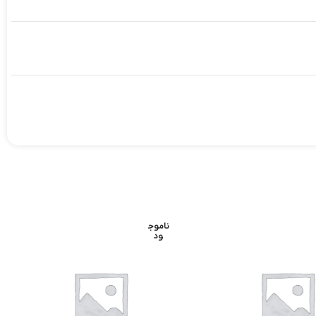
ناموج
ود