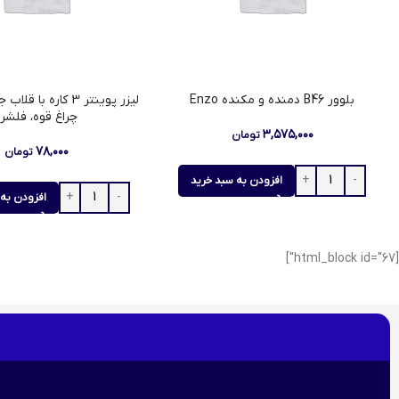
بلوور B46 دمنده و مکنده Enzo
لیزر پوینتر 3 کاره با 
چراغ قوه، فلشر)
۳,۵۷۵,۰۰۰
تومان
۷۸,۰۰۰
تومان
افزودن به سبد خرید
افزودن به 
[html_block id="67"]