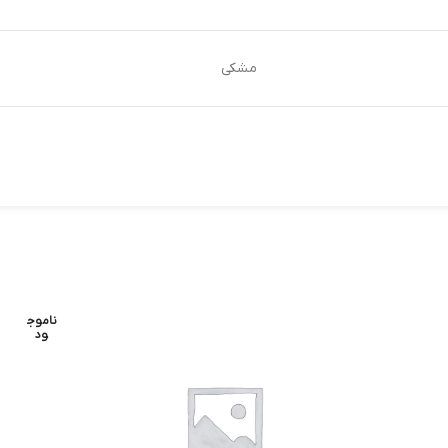
مشکی
ناموج
ود