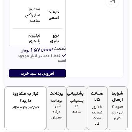
بزرگنمایی تصویر
۱۰٬۰۰۰
ظرفیت
میلی‌آمپر
اسمی
ساعت
نوع
لیتیوم
باتری
پلیمری
قیمت:
۱,۵۷۱,۰۰۰
تومان
درگاه
دارای درگاه
فقط 1 عدد در انبار موجود
است
شارژ
تایپ C مناسب
سریع
شارژ سریع
افزودن به سبد خرید
شرایط
ضمانت
پشتیبانی
پرداخت
نیاز به مشاوره
ارسال
کالا
دارید؟
پشتیبانی
پرداخت
۲۴
امن از
حدود 4
تا ۷ روز
09332700706
ساعته
درگاه
الی 6 روز
ضمانت
مطمئن
کاری
عودت
کالا