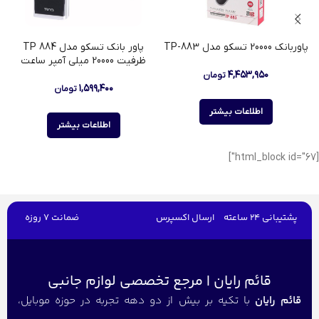
پاوربانک 20000 تسکو مدل TP-883
پاور بانک تسکو مدل TP 884
ظرفیت 20000 میلی آمپر ساعت
۴,۴۵۳,۹۵۰
تومان
۱,۵۹۹,۴۰۰
تومان
اطلاعات بیشتر
اطلاعات بیشتر
[html_block id="67"]
پشتیبانی 24 ساعته
ارسال اکسپرس
ضمانت 7 روزه
قائم رایان | مرجع تخصصی لوازم جانبی
قائم رایان
با تکیه بر بیش از دو دهه تجربه در حوزه موبایل،