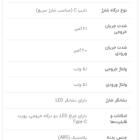
نوع درگاه شارژ
تایپ C (مناسب شارژ سریع)
شدت جریان
۲.۱ آمپر
خروجی
شدت جریان
۲.۰ آمپر
ورودی
ولتاژ خروجی
۵.۱ ولت
ولتاژ ورودی
۵.۱ ولت
نشانگر شارژ
دارای نشانگر LED
امکانات و
دارای چراغ LED، دو درگاه خروجی، پورت
قابلیت‌ها
Type-C
جنس بدنه
پلاستیک (ABS)