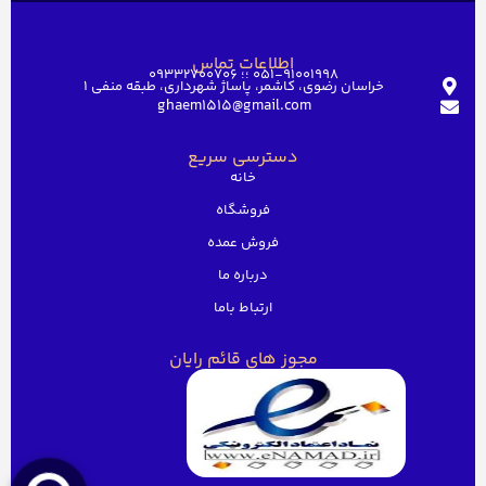
اطلاعات تماس
051-91001998 ؛؛ 09332700706
خراسان رضوی، کاشمر، پاساژ شهرداری، طبقه منفی ۱
ghaem1515@gmail.com
دسترسی سریع
خانه
فروشگاه
فروش عمده
درباره ما
ارتباط باما
مجوز های قائم رایان