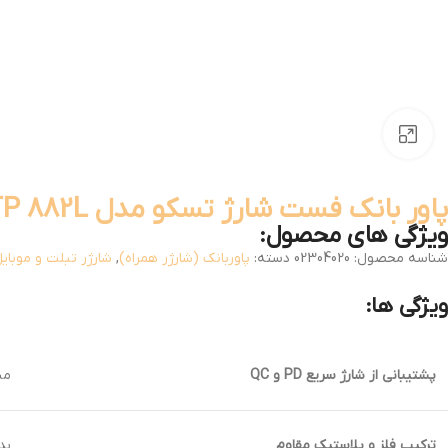
بزرگنمایی تصویر
پاور بانک فست شارژ تسکو مدل TP 882L ظرفیت ۲۰۰۰۰ میلی آمپر
ویژگی های محصول:
شناسه محصول:
02304020
دسته:
پاوربانک (شارژر همراه)
,
شارژر تبلت و موبای
ویژگی ها:
پشتیبانی از شارژ سریع
PD و QC
مناس
ترکیب فلز و پلاستیک مقاوم
بد