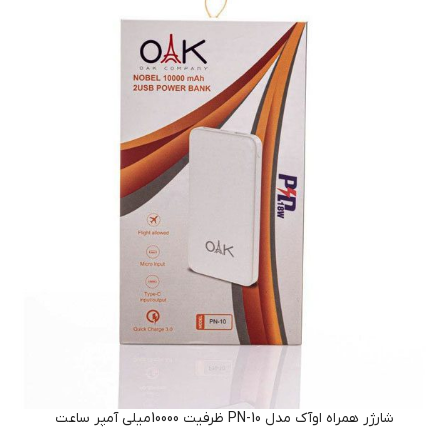
شارژر همراه اوآک مدل PN-10 ظرفیت 10000میلی آمپر ساعت