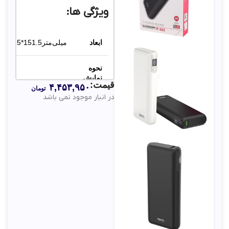
ویژگی ها:
ابعاد
میلی‌متر151.5*65.5*25
نحوه
نمایش
قیمت:
۴,۴۵۳,۹۵۰
میزان
صفحه نمایش LCD
تومان
در انبار موجود نمی باشد
شارژ
باتری
ظرفیت
۲۰۰۰۰ میلی‌آمپر‌ساعت
اسمی
تعداد
درگاه
دو عدد
خروجی