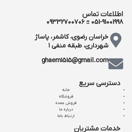
اطلاعات تماس
051-91001998 ؛؛ 09332700706
خراسان رضوی، کاشمر، پاساژ
شهرداری، طبقه منفی ۱
ghaem1515@gmail.com
دسترسی سریع
خانه
فروشگاه
فروش عمده
درباره ما
ارتباط باما
خدمات مشتریان