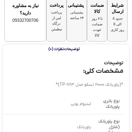
شرایط
ضمانت
پشتیبانی
پرداخت
نیاز به مشاوره
ارسال
کالا
پشتیبانی
پرداخت
دارید؟
۲۴ ساعته
امن از
حدود 4
تا ۷ روز
09332700706
درگاه
الی 6
ضمانت
مطمئن
روز کاری
عودت
کالا
توضیحات
نظرات (0)
توضیحات
مشخصات کلی:
*(پاوربانک 20000 تسکو مدل TP-883)*
نوع باتری
لیتیوم یونی
پاوربانک
نوع پاوربانک
(شارژر
پاوربانک