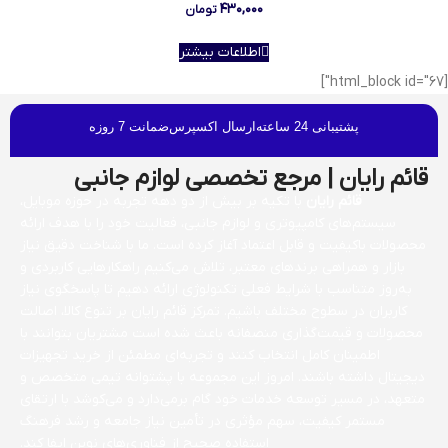
۴۳۰,۰۰۰
تومان
اطلاعات بیشتر
[html_block id="67"]
پشتیبانی 24 ساعته
ارسال اکسپرس
ضمانت 7 روزه
قائم رایان | مرجع تخصصی لوازم جانبی
قائم رایان
با تکیه بر بیش از دو دهه تجربه در حوزه موبایل،
سیستم‌های کامپیوتری و لوازم جانبی، فعالیت خود را با هدف ارائه
محصولات باکیفیت و قابل اعتماد آغاز کرده است. ما با شناخت دقیق نیاز
بازار و همراهی برندهای معتبر، تلاش می‌کنیم راهکارهایی کاربردی و
به‌روز متناسب با شرایط فعلی تکنولوژی ارائه دهیم تا پاسخگوی نیاز
کاربران در سطوح مختلف باشیم. تمرکز قائم رایان بر تنوع کالا، اصالت
محصولات و قیمت‌گذاری منصفانه باعث شده است مشتریان بتوانند با
اطمینان کامل انتخاب کنند و تجربه‌ای مطمئن از خرید تجهیزات
دیجیتال داشته باشند. امروز این مجموعه با پشتوانه تیمی متخصص و
متعهد، در مسیر توسعه خدمات خود گام برمی‌دارد و می‌کوشد با ارتقای
مستمر کیفیت، سهم مؤثری در تأمین نیاز جامعه و رشد فرهنگ
استفاده صحیح از فناوری‌های نوین ایفا کند.