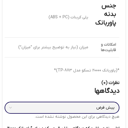
جنس
بدنه
پلی کربنات (ABS + PC)
پاوربانک
امکانات و
میزان (نیاز به توضیح بیشتر برای “میزان”)
قابلیت‌ها
*(پاوربانک 20000 تسکو مدل TP-883)*
نظرات (0)
دیدگاهها
هیچ دیدگاهی برای این محصول نوشته نشده است.