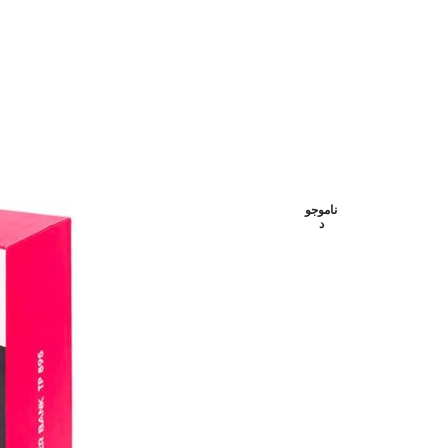
ناموجو
د