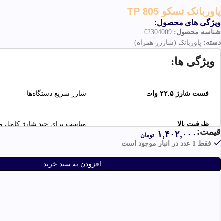
پاوربانک تسکو TP 805
ویژگی های محصول:
شناسه محصول:
02304009
دسته:
پاوربانک (شارژر همراه)
ویژگی ها:
فست شارژ
۲۲.۵
وات
شارژ سریع دستگاه‌ها
ظرفیت بالا
مناسب برای چند شارژ کامل مو
قیمت:
۱,۴۰۲,۰۰۰
تومان
فقط 1 عدد در انبار موجود است
طراحی سبک و قابل حمل
مناسب سفر و استفاده روزمره
افزودن به سبد خرید