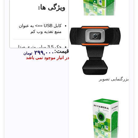
ویژگی ها:
کابل USB ==> به عنوان
منبع تغذیه وب کم
جک 3.5 میلی متری صدا
قیمت:
۲۹۹,۰۰۰
==> انتقال صدا در وب
تومان
در انبار موجود نمی باشد
کم
بزرگنمایی تصویر
126*8
ابعاد وب
سانتی متر
کم: