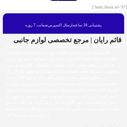
[html_block id="67"]
پشتیبانی 24 ساعته
ارسال اکسپرس
ضمانت 7 روزه
قائم رایان | مرجع تخصصی لوازم جانبی
قائم رایان
با تکیه بر بیش از دو دهه تجربه در حوزه موبایل، سیستم‌های
کامپیوتری و لوازم جانبی، فعالیت خود را با هدف ارائه محصولات
باکیفیت و قابل اعتماد آغاز کرده است. ما با شناخت دقیق نیاز بازار و
همراهی برندهای معتبر، تلاش می‌کنیم راهکارهایی کاربردی و به‌روز
متناسب با شرایط فعلی تکنولوژی ارائه دهیم تا پاسخگوی نیاز کاربران
در سطوح مختلف باشیم. تمرکز قائم رایان بر تنوع کالا، اصالت
محصولات و قیمت‌گذاری منصفانه باعث شده است مشتریان بتوانند با
اطمینان کامل انتخاب کنند و تجربه‌ای مطمئن از خرید تجهیزات دیجیتال
داشته باشند. امروز این مجموعه با پشتوانه تیمی متخصص و متعهد، در
مسیر توسعه خدمات خود گام برمی‌دارد و می‌کوشد با ارتقای مستمر
کیفیت، سهم مؤثری در تأمین نیاز جامعه و رشد فرهنگ استفاده صحیح
از فناوری‌های نوین ایفا کند.