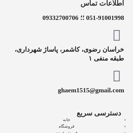
اطلاعات تماس
051-91001998 ؛؛ 09332700706
خراسان رضوی، کاشمر، پاساژ شهرداری،
طبقه منفی ۱
ghaem1515@gmail.com
دسترسی سریع
خانه
فروشگاه
فروش عمده