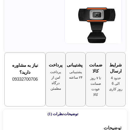
شرایط
ضمانت
پشتیبانی
پرداخت
نیاز به مشاوره
ارسال
کالا
دارید؟
پشتیبانی
پرداخت
۲۴ ساعته
امن از
حدود 4
تا ۷ روز
09332700706
درگاه
الی 6
ضمانت
مطمئن
روز کاری
عودت
کالا
توضیحات
نظرات (1)
توضیحات