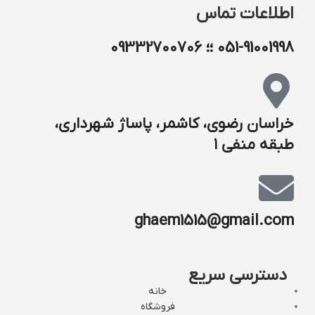
اطلاعات تماس
051-91001998 ؛؛ 09332700706
خراسان رضوی، کاشمر، پاساژ شهرداری،
طبقه منفی ۱
ghaem1515@gmail.com
دسترسی سریع
خانه
فروشگاه