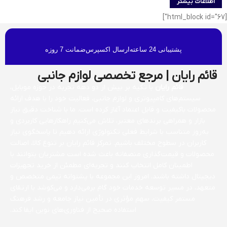
اطلاعات بیشتر
[html_block id="67"]
پشتیبانی 24 ساعته
ارسال اکسپرس
ضمانت 7 روزه
قائم رایان | مرجع تخصصی لوازم جانبی
قائم رایان
با تکیه بر بیش از دو دهه تجربه در حوزه موبایل،
سیستم‌های کامپیوتری و لوازم جانبی، فعالیت خود را با هدف ارائه
محصولات باکیفیت و قابل اعتماد آغاز کرده است. ما با شناخت دقیق نیاز
بازار و همراهی برندهای معتبر، تلاش می‌کنیم راهکارهایی کاربردی و
به‌روز متناسب با شرایط فعلی تکنولوژی ارائه دهیم تا پاسخگوی نیاز
کاربران در سطوح مختلف باشیم. تمرکز قائم رایان بر تنوع کالا، اصالت
محصولات و قیمت‌گذاری منصفانه باعث شده است مشتریان بتوانند با
اطمینان کامل انتخاب کنند و تجربه‌ای مطمئن از خرید تجهیزات
دیجیتال داشته باشند. امروز این مجموعه با پشتوانه تیمی متخصص و
متعهد، در مسیر توسعه خدمات خود گام برمی‌دارد و می‌کوشد با ارتقای
مستمر کیفیت، سهم مؤثری در تأمین نیاز جامعه و رشد فرهنگ
استفاده صحیح از فناوری‌های نوین ایفا کند.