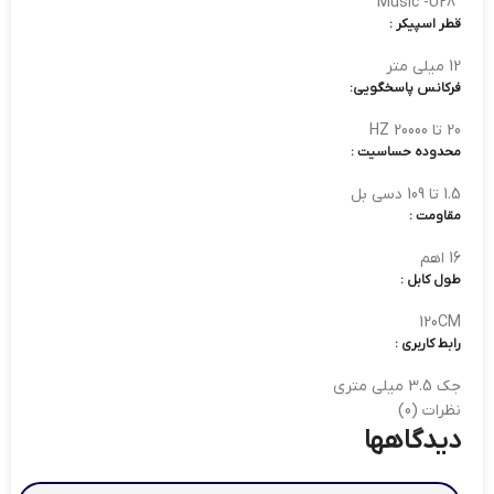
Music -U28
قطر اسپیکر :
12 میلی متر
فرکانس پاسخگویی:
20 تا 20000 HZ
محدوده حساسیت :
1.5 تا 109 دسی بل
مقاومت :
16 اهم
طول کابل :
120CM
رابط کاربری :
جک 3.5 میلی متری
نظرات (0)
دیدگاهها