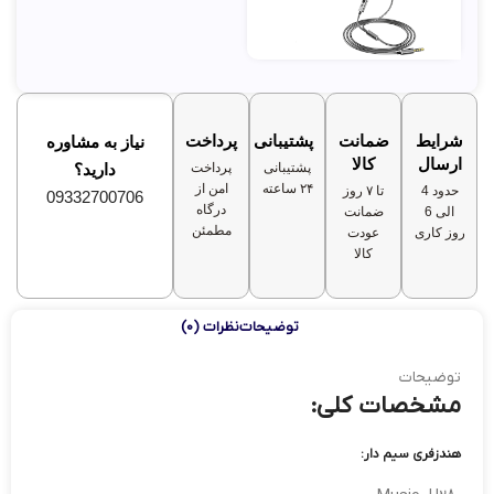
شرایط
ضمانت
پشتیبانی
پرداخت
نیاز به مشاوره
ارسال
کالا
پشتیبانی
پرداخت
دارید؟
۲۴ ساعته
امن از
حدود 4
تا ۷ روز
09332700706
درگاه
الی 6
ضمانت
مطمئن
روز کاری
عودت
کالا
توضیحات
نظرات (0)
توضیحات
مشخصات کلی:
هندزفری سیم دار: