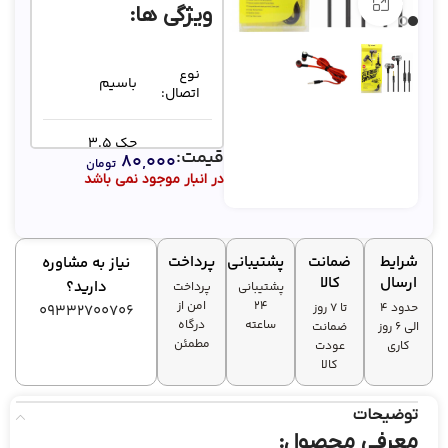
بزرگنمایی تصویر
ویژگی ها:
نوع
باسیم
اتصال:
جک 3.5
قیمت:
۸۰,۰۰۰
رابط‌:
میلی‌متری
تومان
در انبار موجود نمی باشد
صدا
وزن:
50 گرم
شرایط
ضمانت
پشتیبانی
پرداخت
نیاز به مشاوره
ارسال
کالا
دارید؟
پشتیبانی
پرداخت
۲۴
امن از
حدود 4
تا ۷ روز
09332700706
ساعته
درگاه
الی 6 روز
ضمانت
مطمئن
کاری
عودت
کالا
توضیحات
معرفی محصول: