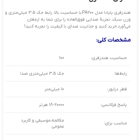
هندزفری پاپادا مدل PA200،با حساسیت بالا، رابط جک 3.5 میلی‌متری و
وزن سبک، تجربهٔ صدایی فوق‌العاده را برای شما به ارمغان
می‌آورد.خرید کنید و جذابیت صدای با کیفیت را تجربه کنید!
مشخصات کلی:
حساسیت هندزفری:
100
رابط‌ها:
جک 3.5 میلی‌متری صدا
قطر درایور:
10 میلی‌متر
پاسخ فرکانسی:
18-20000 هرتز
مکالمه،موسیقی و کاربرد
مناسب برای:
عمومی