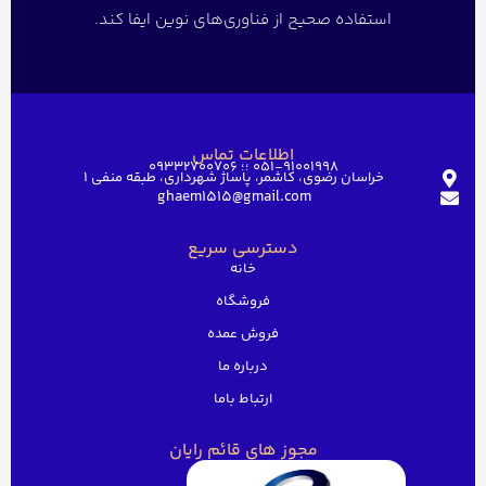
استفاده صحیح از فناوری‌های نوین ایفا کند.
اطلاعات تماس
051-91001998 ؛؛ 09332700706
خراسان رضوی، کاشمر، پاساژ شهرداری، طبقه منفی ۱
ghaem1515@gmail.com
دسترسی سریع
خانه
فروشگاه
فروش عمده
درباره ما
ارتباط باما
مجوز های قائم رایان