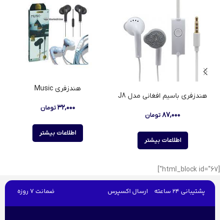
هندزفری Music
هندزفری باسیم افغانی مدل J8
۳۲,۰۰۰
تومان
۸۷,۰۰۰
تومان
اطلاعات بیشتر
اطلاعات بیشتر
[html_block id="67"]
پشتیبانی 24 ساعته
ارسال اکسپرس
ضمانت 7 روزه