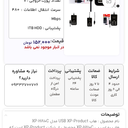
تعداد پورت خروجی : 7
بزرگنمایی تصویر
سرعت انتقال اطلاعات : 480
Mbps
پشتیبانی : 1TB HDD
قیمت:
۱۵۲,۰۰۰
تومان
در انبار موجود نمی باشد
شرایط
ضمانت
پشتیبانی
پرداخت
نیاز به مشاوره
ارسال
کالا
دارید؟
پشتیبانی
پرداخت
۲۴
امن از
حدود 4
تا ۷ روز
09332700706
ساعته
درگاه
الی 6 روز
ضمانت
مطمئن
کاری
عودت
کالا
توضیحات
نام محصول : هاب USB XP-Product مدل XP-H810C
هاب یو اس بی XP-H810C محصولی از شرکت XP-Product است که