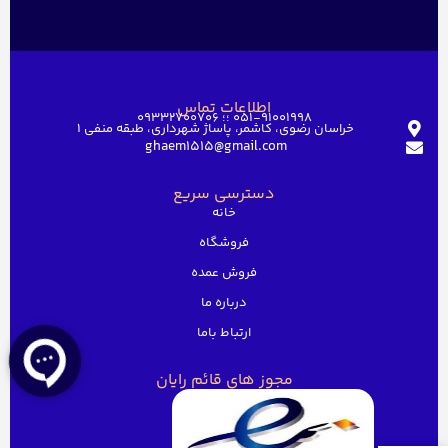
اطلاعات تماس
051-91001998 ؛؛ 09332700706
خراسان رضوی، کاشمر، پاساژ شهرداری، طبقه منفی ۱
ghaem1515@gmail.com
دسترسی سریع
خانه
فروشگاه
فروش عمده
درباره ما
ارتباط باما
مجوز های قائم رایان