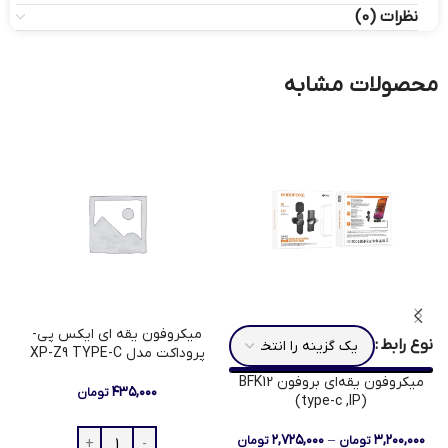
نظرات (0)
محصولات مشابه
میکروفون یقه ای ایکس پی-
نوع رابط
پروداکت مدل XP-Z9 TYPE-C
میکروفون یقه‌ای بروفون BFK12
۴۳۵,۰۰۰
تومان
(type-c ,IP)
۲,۷۲۵,۰۰۰
–
۳,۲۰۰,۰۰۰
تومان
تومان