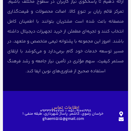
ارائه دهیم تا پاسخگوی نیاز کاربران در سطوح مختلف باشیم.
تمرکز قائم رایان بر تنوع کالا، اصالت محصولات و قیمت‌گذاری
منصفانه باعث شده است مشتریان بتوانند با اطمینان کامل
انتخاب کنند و تجربه‌ای مطمئن از خرید تجهیزات دیجیتال داشته
باشند. امروز این مجموعه با پشتوانه تیمی متخصص و متعهد، در
مسیر توسعه خدمات خود گام برمی‌دارد و می‌کوشد با ارتقای
مستمر کیفیت، سهم مؤثری در تأمین نیاز جامعه و رشد فرهنگ
استفاده صحیح از فناوری‌های نوین ایفا کند.
اطلاعات تماس
051-91001998 ؛؛ 09332700706
خراسان رضوی، کاشمر، پاساژ شهرداری، طبقه منفی ۱
ghaem1515@gmail.com