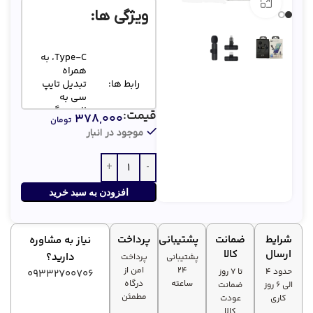
بزرگنمایی تصویر
ویژگی ها:
Type-C، به
همراه
رابط ها:
تبدیل تایپ
سی به
لایتنینگ
قیمت:
۳۷۸,۰۰۰
تومان
موجود در انبار
نشانگر
✅
LED:
تولید
افزودن به سبد خرید
محتوای
ویدیویی،
نوع
چت صوتی،
شرایط
ضمانت
پشتیبانی
پرداخت
نیاز به مشاوره
کاربری:
سخنرانی،
ارسال
کالا
دارید؟
پشتیبانی
پرداخت
تولید
۲۴
امن از
حدود 4
تا ۷ روز
محتوای
09332700706
ساعته
درگاه
الی 6 روز
ضمانت
صوتی
مطمئن
کاری
عودت
کالا