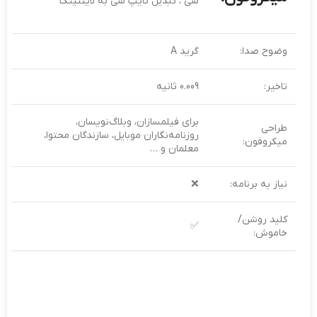
سی ، تبدیل تایپ سی به لایتنینگ
وضوح صدا:
گرید A
تاخیر:
0.009 ثانیه
برای فیلمسازان، وبلاگ‌نویسان،
طراحی
روزنامه‌نگاران موبایل، سازندگان محتوا،
میکروفون:
معلمان و …
نیاز به برنامه:
❌
کلید روشن/
✅
خاموش: