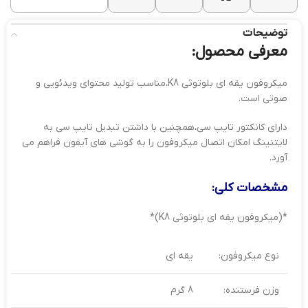
1 عدد فیلتر
نرم‌کننده
توضیحات
صدا، کابل
اقلام
شارژ تایپ
معرفی محصول:
همراه:
سی ، تبدیل
تایپ سی به
میکروفون یقه ای بلوتوثی K8،مناسب تولید محتوای ویدئویی و
لایتنینگ
صوتی است.
دارای کانکتور تایپ سی،همچنین با داشتن تبدیل تایپ سی به
لایتنینگ امکان اتصال میکروفون را به گوشی های آیفون فراهم می
آورد.
مشخصات کلی:
*(میکروفون یقه ای بلوتوثی K8)*
نوع میکروفون:
یقه ای
وزن فرستنده:
8 گرم