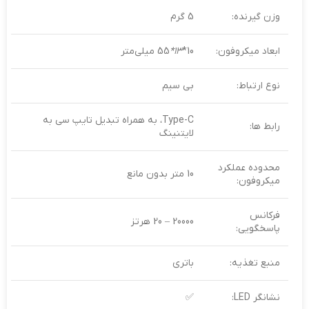
وزن گیرنده:
5 گرم
ابعاد میکروفون:
10*
13*
55 میلی‌متر
نوع ارتباط:
بی‌ سیم
Type-C، به همراه تبدیل تایپ سی به
رابط ها:
لایتنینگ
محدوده عملکرد
10 متر بدون مانع
میکروفون:
فرکانس
20000 – 20 هرتز
پاسخگویی:
منبع تغذیه:
باتری
نشانگر LED:
✅