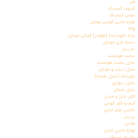
فن
کیبورد گیمینگ
موس گیمینگ
لوازم جانبی گوشی موبایل
otg
پایه نگهدارنده (هولدر) گوشی موبایل
دسته بازی موبایل
رم ریدر
ساعت هوشمند
شارژر ساعت هوشمند
شارژر تبلت و موبایل
پاوربانک (شارژر همراه)
شارژر دیواری
شارژر فندکی
کابل شارژ و مبدل
کیف و کاور گوشی
ماشین های اداری
پرینتر
فکس
لوازم جانبی اداری
مانیتور استوک