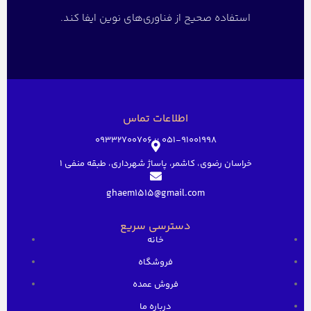
استفاده صحیح از فناوری‌های نوین ایفا کند.
اطلاعات تماس
051-91001998 ؛؛ 09332700706
خراسان رضوی، کاشمر، پاساژ شهرداری، طبقه منفی ۱
ghaem1515@gmail.com
دسترسی سریع
خانه
فروشگاه
فروش عمده
درباره ما