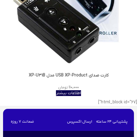
کارت صدای USB XP-Product مدل XP-U31B
۱۱۰,۰۰۰
تومان
اطلاعات بیشتر
[html_block id="67"]
پشتیبانی 24 ساعته
ارسال اکسپرس
ضمانت 7 روزه