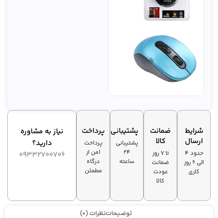
شرایط
ضمانت
پشتیبانی
پرداخت
نیاز به مشاوره
ارسال
کالا
دارید؟
پشتیبانی
پرداخت
۲۴
امن از
حدود 4
تا ۷ روز
09332700706
ساعته
درگاه
الی 6 روز
ضمانت
مطمئن
کاری
عودت
کالا
توضیحات
نظرات (0)