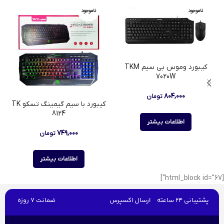
ناموجود
ناموجود
کیبورد وموس بی سیم TKM
7020W
۸۰۴,۰۰۰
تومان
کیبورد با سیم گیمینگ تسکو TK
8124
اطلاعات بیشتر
۷۴۹,۰۰۰
تومان
اطلاعات بیشتر
[html_block id="67"]
پشتیبانی 24 ساعته
ارسال اکسپرس
ضمانت 7 روزه