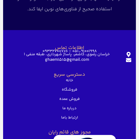
استفاده صحیح از فناوری‌های نوین ایفا کند.
اطلاعات تماس
051-91001998 ؛؛ 09332700706
خراسان رضوی، کاشمر، پاساژ شهرداری، طبقه منفی ۱
ghaem1515@gmail.com
دسترسی سریع
خانه
فروشگاه
فروش عمده
درباره ما
ارتباط باما
مجوز های قائم رایان