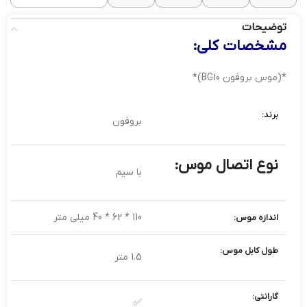
توضیحات
مشخصات کلی:
*(موس بروفون BG10)*
برند:
بروفون
نوع اتصال موس:
با سیم
110 * 62 * 40 میلی متر
ا
ندازه موس:
طول کابل موس:
1.5 متر
گارانتی:
✅