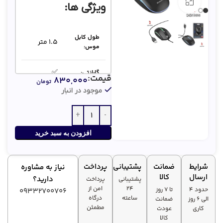
بزرگنمایی تصویر
ویژگی ها:
طول کابل
1.5 متر
موس:
✅
گارانتی:
قیمت:
۸۳۰,۰۰۰
تومان
موجود در انبار
1000DPI
حساسیت:
✅
RGB:
افزودن به سبد خرید
شرایط
ضمانت
پشتیبانی
پرداخت
نیاز به مشاوره
ارسال
کالا
دارید؟
پشتیبانی
پرداخت
۲۴
امن از
حدود 4
تا ۷ روز
09332700706
ساعته
درگاه
الی 6 روز
ضمانت
مطمئن
کاری
عودت
کالا