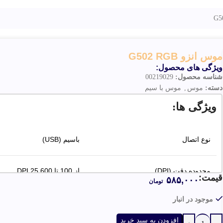
موس انزو G502 RGB
ویژگی های محصول:
شناسه محصول:
00219029
دسته:
موس
,
موس با سیم
ویژگی ها:
نوع اتصال
باسیم (USB)
محدوده دقت (DPI)
از 100 تا 25,600 DPI
قیمت:
۵۸۵,۰۰۰
تومان
موجود در انبار
حداکثر سرعت
بیش از 400 اینچ بر ثانیه
افزودن به سبد خرید