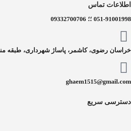
اطلاعات تماس
051-91001998 ؛؛ 09332700706
خراسان رضوی، کاشمر، پاساژ شهرداری، طبقه منف
ghaem1515@gmail.com
دسترسی سریع