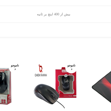
بیش از 400 اینچ بر ثانیه
ناموجو
ناموجو
د
د