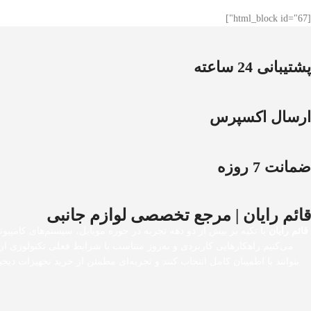
[html_block id="67"]
پشتیبانی 24 ساعته
ارسال اکسپرس
ضمانت 7 روزه
قائم رایان | مرجع تخصصی لوازم جانبی
قائم رایان
با تکیه بر بیش از دو دهه تجربه در حوزه موبایل، سیستم‌های کامپیوت
می‌کنیم راهکارهایی کاربردی و به‌روز متناسب با شرایط فعلی تکنولوژی ا
بتوانند با اطمینان کامل انتخاب کنند و تجربه‌ای مطمئن از خرید تجهیزات 