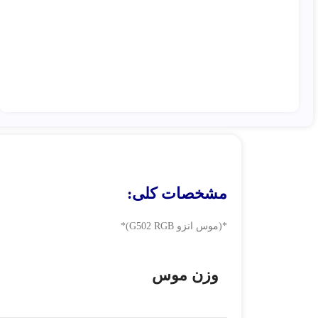
مشخصات کلی:
*(موس انزو G502 RGB)*
وزن موس