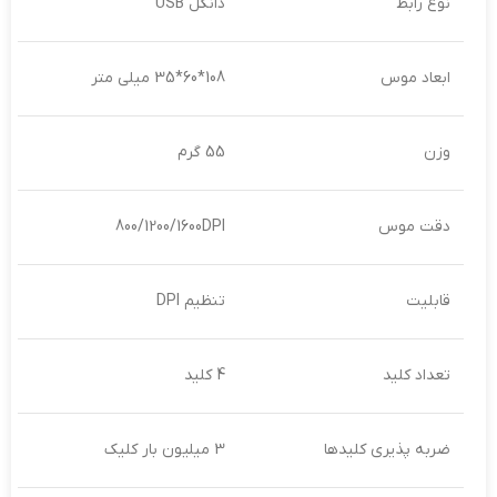
نوع رابط
دانگل USB
ابعاد موس
108*60*35 میلی متر
وزن
55 گرم
دقت موس
800/1200/1600DPI
قابلیت
تنظیم DPI
تعداد کلید
4 کلید
ضربه پذیری کلیدها
3 میلیون بار کلیک