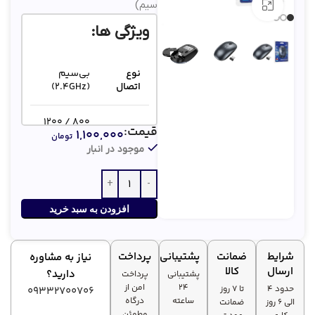
سیم)
بزرگنمایی تصویر
ویژگی ها:
نوع
بی‌سیم
اتصال
(۲.۴GHz)
۸۰۰ / ۱۲۰۰
قیمت:
۱,۱۰۰,۰۰۰
دقت
/ ۱۶۰۰
تومان
(DPI)
(قابل
موجود در انبار
تنظیم)
PC / Laptop
سازگاری
(Plug &
افزودن به سبد خرید
Play)
شرایط
ضمانت
پشتیبانی
پرداخت
نیاز به مشاوره
ارسال
کالا
دارید؟
پشتیبانی
پرداخت
۲۴
امن از
حدود 4
تا ۷ روز
09332700706
ساعته
درگاه
الی 6 روز
ضمانت
مطمئن