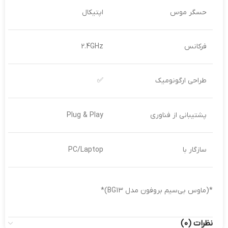
حسگر موس
اپتیکال
فرکانس
2.4GHz
طراحی ارگونومیک
✅
پشتیبانی از فناوری
Plug & Play
سازگار با
PC/Laptop
*(ماوس بی‌سیم بروفون مدل BG13)*
نظرات (0)