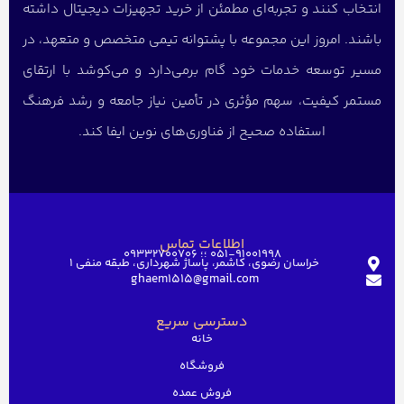
انتخاب کنند و تجربه‌ای مطمئن از خرید تجهیزات دیجیتال داشته
باشند. امروز این مجموعه با پشتوانه تیمی متخصص و متعهد، در
مسیر توسعه خدمات خود گام برمی‌دارد و می‌کوشد با ارتقای
مستمر کیفیت، سهم مؤثری در تأمین نیاز جامعه و رشد فرهنگ
استفاده صحیح از فناوری‌های نوین ایفا کند.
اطلاعات تماس
051-91001998 ؛؛ 09332700706
خراسان رضوی، کاشمر، پاساژ شهرداری، طبقه منفی ۱
ghaem1515@gmail.com
دسترسی سریع
خانه
فروشگاه
فروش عمده