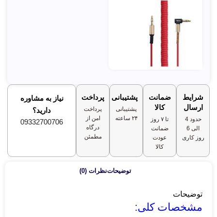
شرایط
ضمانت
پشتیبانی
پرداخت
نیاز به مشاوره
ارسال
کالا
پشتیبانی
پرداخت
دارید؟
۲۴ ساعته
امن از
حدود 4
تا ۷ روز
09332700706
درگاه
الی 6
ضمانت
مطمئن
روز کاری
عودت
کالا
توضیحات
نظرات (0)
توضیحات
مشخصات کلی: