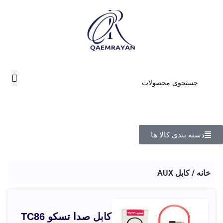
دسته بندی کالا ها
خانه
کابل AUX
كابل صدا تسکو TC86