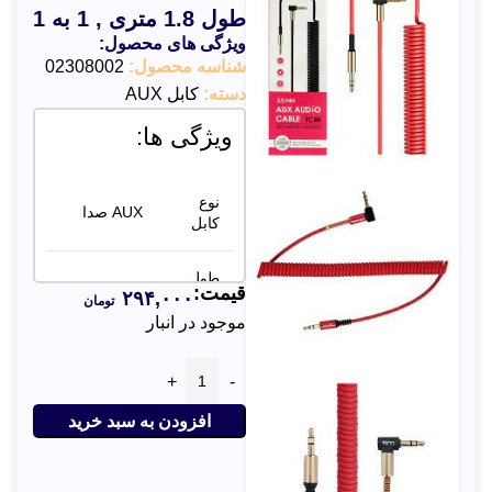
طول 1.8 متری , 1 به 1
ویژگی های محصول:
شناسه محصول:
02308002
دسته:
کابل AUX
ویژگی ها:
نوع
AUX صدا
کابل
طول
1.8 متر
قیمت:
۲۹۴,۰۰۰
کابل
تومان
موجود در انبار
جک 3.5
نوع
میلی‌متری 1
اتصال
به 1
افزودن به سبد خرید
کیفیت
بالا و بدون
انتقال
نویز