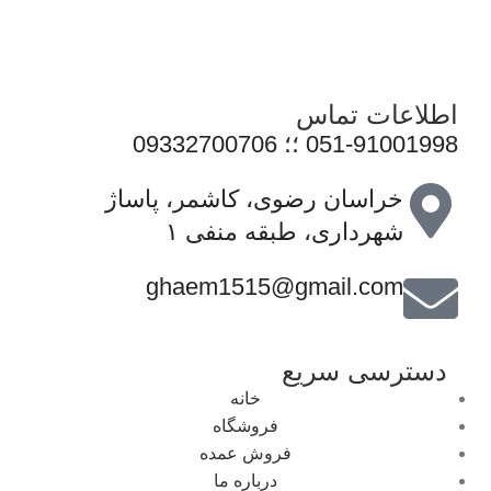
مسیر توسعه خدمات خود گام برمی‌دارد و می‌کوشد با ارتقای
مستمر کیفیت، سهم مؤثری در تأمین نیاز جامعه و رشد فرهنگ
استفاده صحیح از فناوری‌های نوین ایفا کند.
اطلاعات تماس
051-91001998 ؛؛ 09332700706
خراسان رضوی، کاشمر، پاساژ
شهرداری، طبقه منفی ۱
ghaem1515@gmail.com
دسترسی سریع
خانه
فروشگاه
فروش عمده
درباره ما