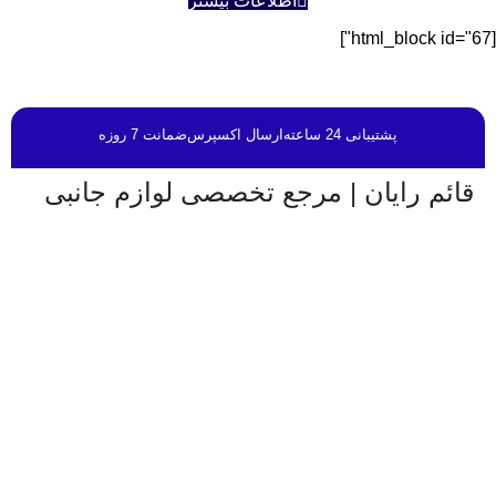
اطلاعات بیشتر
[html_block id="67"]
پشتیبانی 24 ساعته
ارسال اکسپرس
ضمانت 7 روزه
قائم رایان | مرجع تخصصی لوازم جانبی
قائم رایان
با تکیه بر بیش از دو دهه تجربه در حوزه موبایل،
سیستم‌های کامپیوتری و لوازم جانبی، فعالیت خود را با هدف
ارائه محصولات باکیفیت و قابل اعتماد آغاز کرده است. ما با
شناخت دقیق نیاز بازار و همراهی برندهای معتبر، تلاش می‌کنیم
راهکارهایی کاربردی و به‌روز متناسب با شرایط فعلی تکنولوژی
ارائه دهیم تا پاسخگوی نیاز کاربران در سطوح مختلف باشیم.
تمرکز قائم رایان بر تنوع کالا، اصالت محصولات و قیمت‌گذاری
منصفانه باعث شده است مشتریان بتوانند با اطمینان کامل
انتخاب کنند و تجربه‌ای مطمئن از خرید تجهیزات دیجیتال داشته
باشند. امروز این مجموعه با پشتوانه تیمی متخصص و متعهد، در