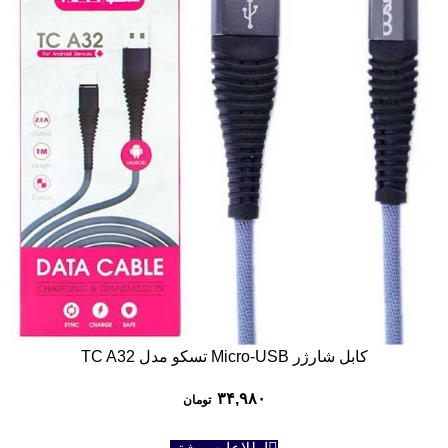
کابل شارژر Micro-USB تسکو مدل TC A32
۳۴,۹۸۰
تومان