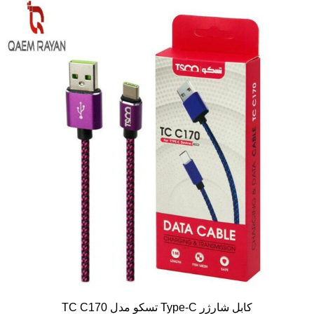
کابل شارژر Type-C تسکو مدل TC C170