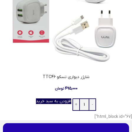
شارژر دیواری تسکو TTC46
۴۹۵,۰۰۰
تومان
افزودن به سبد خرید
[html_block id="67"]