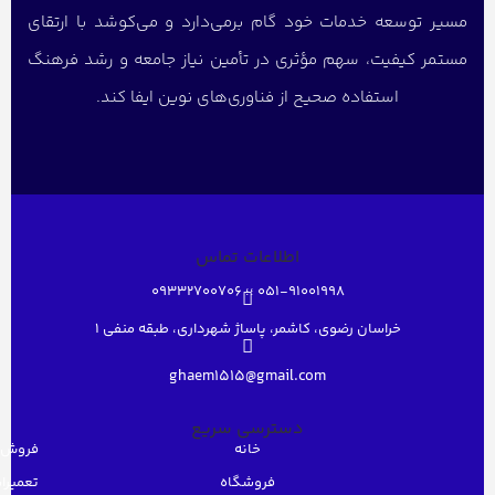
مسیر توسعه خدمات خود گام برمی‌دارد و می‌کوشد با ارتقای
مستمر کیفیت، سهم مؤثری در تأمین نیاز جامعه و رشد فرهنگ
استفاده صحیح از فناوری‌های نوین ایفا کند.
اطلاعات تماس
051-91001998 ؛؛ 09332700706
خراسان رضوی، کاشمر، پاساژ شهرداری، طبقه منفی ۱
ghaem1515@gmail.com
دسترسی سریع
خانه
فروش 
فروشگاه
تعمیرات