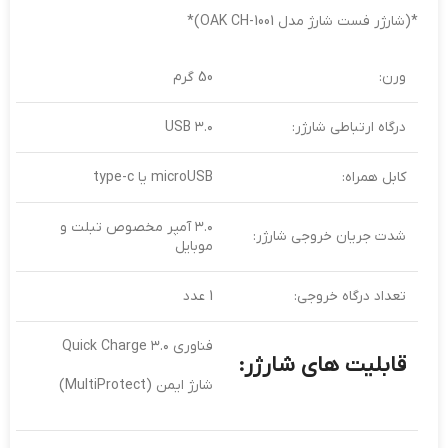
*(شارژر فست شارژ مدل OAK CH-1001)*
ورن:
50 گرم
درگاه ارتباطی شارژر:
USB ۳.۰
کابل همراه:
microUSB یا type-c
۳.۰ آمپر مخصوص تبلت و
شدت جریان خروجی شارژر:
موبایل
تعداد درگاه خروجی:
1 عدد
فناوری Quick Charge ۳.۰
قابلیت های شارژر:
شارژ ایمن (MultiProtect)