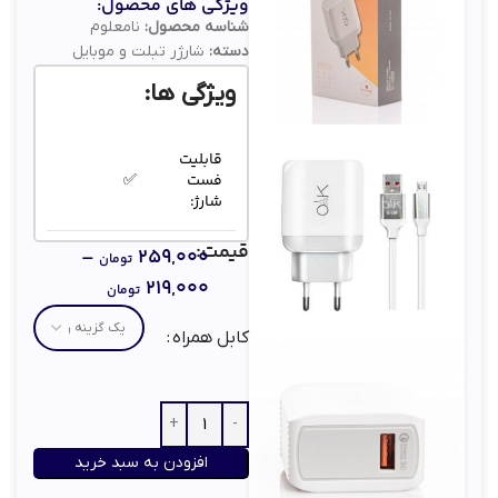
ویژگی های محصول:
شناسه محصول:
نامعلوم
دسته:
شارژر تبلت و موبایل
ویژگی ها:
قابلیت
فست
✅
شارژ:
قیمت:
–
۲۵۹,۰۰۰
microUSB ؛
تومان
کابل
type-c
۲۱۹,۰۰۰
تومان
همراه:
(انتخاب
کنید)
کابل همراه
تعداد
درگاه
1 عدد
خروجی:
افزودن به سبد خرید