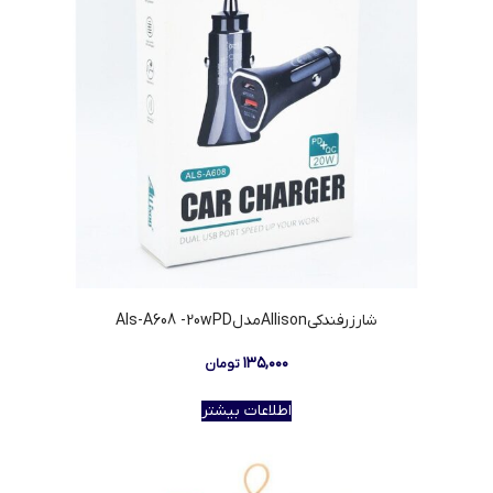
شارزرفندکیAllisonمدلAls-A608 -20wPD
۱۳۵,۰۰۰
تومان
اطلاعات بیشتر