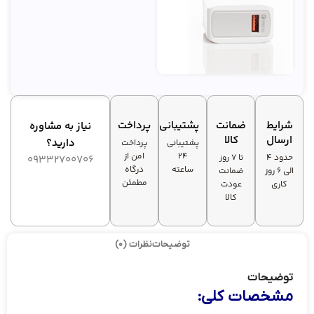
شرایط
ضمانت
پشتیبانی
پرداخت
نیاز به مشاوره
ارسال
کالا
دارید؟
پشتیبانی
پرداخت
۲۴
امن از
حدود 4
تا ۷ روز
09332700706
ساعته
درگاه
الی 6 روز
ضمانت
مطمئن
کاری
عودت
کالا
توضیحات
نظرات (0)
توضیحات
مشخصات کلی: