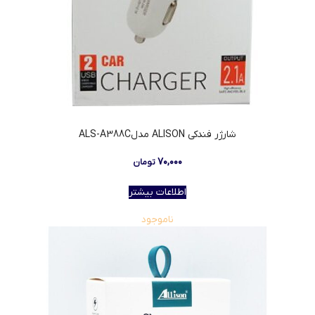
شارژر فندکی ALISON مدلALS-A388C
۷۰,۰۰۰
تومان
اطلاعات بیشتر
ناموجود