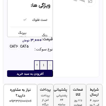
بزرگنمایی تصویر
ویژگی ها:
تست فلوک
✅
بیرنگ
رنگ
شفاف
قیمت:
۳,۰۰۰
تومان
CAT6
CAT5
نوع سوکت
نوع
بسته
بسته‌بندی
استاندارد
✅
افزودن به سبد خرید
شرایط
ضمانت
پشتیبانی
پرداخت
نیاز به مشاوره
ارسال
کالا
دارید؟
پشتیبانی
پرداخت
۲۴
امن از
حدود 4
تا ۷ روز
09332700706
ساعته
درگاه
الی 6 روز
ضمانت