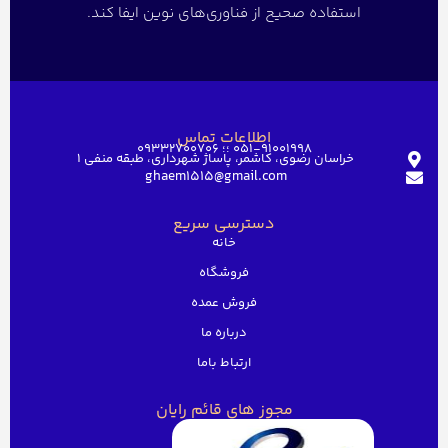
استفاده صحیح از فناوری‌های نوین ایفا کند.
اطلاعات تماس
051-91001998 ؛؛ 09332700706
خراسان رضوی، کاشمر، پاساژ شهرداری، طبقه منفی ۱
ghaem1515@gmail.com
دسترسی سریع
خانه
فروشگاه
فروش عمده
درباره ما
ارتباط باما
مجوز های قائم رایان