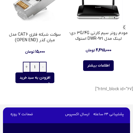
مودم روتر سیم کارتی 3G/4G دی-
سوکت شبکه فلزی CAT6 مدل
د
لینک مدل DWR-921 استوک
میان گذر (OPEN END)
۴,۴۹۵,۰۰۰
تومان
۱۵,۰۰۰
تومان
اطلاعات بیشتر
افزودن به سبد خرید
[html_block id="67"]
پشتیبانی 24 ساعته
ارسال اکسپرس
ضمانت 7 روزه