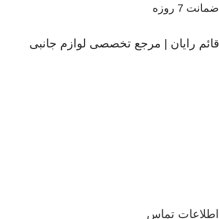
ضمانت 7 روزه
قائم رایان | مرجع تخصصی لوازم جانبی
قائم رایان
با تکیه بر بیش از دو دهه تجربه در حوزه موبایل، سیستم‌های
کامپیوتری و لوازم جانبی، فعالیت خود را با هدف ارائه محصولات
باکیفیت و قابل اعتماد آغاز کرده است. ما با شناخت دقیق نیاز بازار و
همراهی برندهای معتبر، تلاش می‌کنیم راهکارهایی کاربردی و به‌روز
متناسب با شرایط فعلی تکنولوژی ارائه دهیم تا پاسخگوی نیاز کاربران
در سطوح مختلف باشیم. تمرکز قائم رایان بر تنوع کالا، اصالت
محصولات و قیمت‌گذاری منصفانه باعث شده است مشتریان بتوانند با
اطمینان کامل انتخاب کنند و تجربه‌ای مطمئن از خرید تجهیزات
دیجیتال داشته باشند. امروز این مجموعه با پشتوانه تیمی متخصص و
متعهد، در مسیر توسعه خدمات خود گام برمی‌دارد و می‌کوشد با
ارتقای مستمر کیفیت، سهم مؤثری در تأمین نیاز جامعه و رشد فرهنگ
استفاده صحیح از فناوری‌های نوین ایفا کند.
اطلاعات تماس