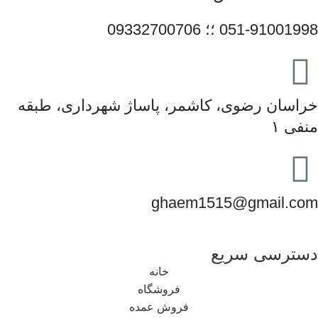
051-91001998 ؛؛ 09332700706
خراسان رضوی، کاشمر، پاساژ شهرداری، طبقه
منفی ۱
ghaem1515@gmail.com
دسترسی سریع
خانه
فروشگاه
فروش عمده