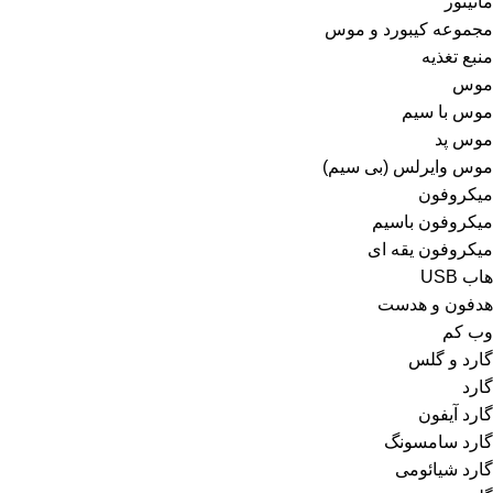
مانیتور
مجموعه کیبورد و موس
منبع تغذیه
موس
موس با سیم
موس پد
موس وایرلس (بی سیم)
میکروفون
میکروفون باسیم
میکروفون یقه ای
هاب USB
هدفون و هدست
وب کم
گارد و گلس
گارد
گارد آیفون
گارد سامسونگ
گارد شیائومی