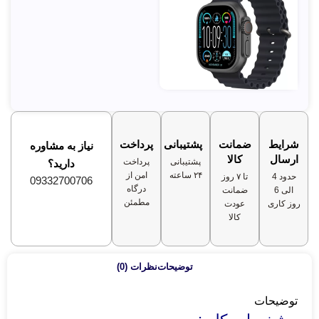
شرایط
ضمانت
پشتیبانی
پرداخت
نیاز به مشاوره
ارسال
کالا
پشتیبانی
پرداخت
دارید؟
۲۴ ساعته
امن از
حدود 4
تا ۷ روز
09332700706
درگاه
الی 6
ضمانت
مطمئن
روز کاری
عودت
کالا
توضیحات
نظرات (0)
توضیحات