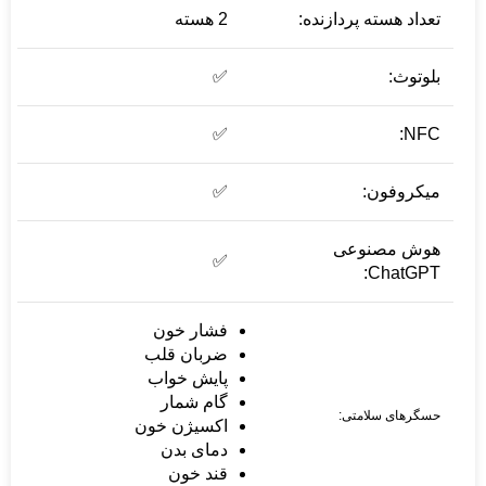
تعداد هسته پردازنده:
2 هسته
بلوتوث:
✅
✅
NFC:
میکروفون:
✅
هوش مصنوعی
✅
ChatGPT:
فشار خون
ضربان قلب
پایش خواب
گام شمار
حسگرهای سلامتی:
اکسیژن خون
دمای بدن
قند خون